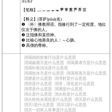
AUKF
【笔顺】
菩
【释义】[菩萨]púsà(名)
❶ 〈外〉佛教用语。指修行到了一定程度、地位
仅次于佛的人。
❷ 泛指佛和某些神。
❸ 比喻心地善良的人：～心肠。
❹ 高僧的尊称。
消渴病的饮食疗法是什么意思
消渴羸瘦方是什么意思
消渴重者方是什么意思
消渴针灸治法是什么意思
消渴饮水方是什么意思
消渴骨蒸方是什么意思
消渺是什么意思
消湾村是什么意思
消溶是什么意思
消溶，溶化是什么意思
消滞是什么意思
消濼是什么意思
消火是什么意思
消火栓是什么意思
消火栓给水系统是什么意思
消灭是什么意思
消灭1是什么意思
消灭2是什么意思
消灭一切坏人坏事是什么意思