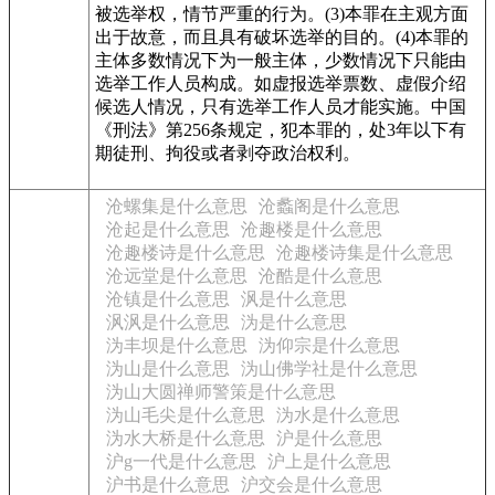
被选举权，情节严重的行为。(3)本罪在主观方面
出于故意，而且具有破坏选举的目的。(4)本罪的
主体多数情况下为一般主体，少数情况下只能由
选举工作人员构成。如虚报选举票数、虚假介绍
候选人情况，只有选举工作人员才能实施。中国
《刑法》第256条规定，犯本罪的，处3年以下有
期徒刑、拘役或者剥夺政治权利。
沧螺集是什么意思
沧蠡阁是什么意思
沧起是什么意思
沧趣楼是什么意思
沧趣楼诗是什么意思
沧趣楼诗集是什么意思
沧远堂是什么意思
沧酷是什么意思
沧镇是什么意思
沨是什么意思
沨沨是什么意思
沩是什么意思
沩丰坝是什么意思
沩仰宗是什么意思
沩山是什么意思
沩山佛学社是什么意思
沩山大圆禅师警策是什么意思
沩山毛尖是什么意思
沩水是什么意思
沩水大桥是什么意思
沪是什么意思
沪g一代是什么意思
沪上是什么意思
沪书是什么意思
沪交会是什么意思