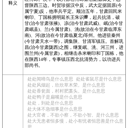
释义
督陕西三边。时贺珍据汉中反，武大定据固原(今
属宁夏)反，他率兵平定。顺治五年，甘肃回民米
喇印、丁国栋拥明延长王朱识
，起兵抗清，破
甘(治今甘肃张掖)、凉(治今甘肃武威)、岷(治今甘
肃岷县)、兰(今属甘肃)、洮(故治在今甘肃临潭东
南)、河(故治在今甘肃临夏北)等州。他进驻秦州
(今甘肃天水一带)，调集陕、甘清军镇压。首解巩
昌(治今甘肃陇西)之围，继复岷、洮、河三州，进
围兰州(今属甘肃)，相继击杀米喇印和丁国栋，他
在陕西14年，专事镇压西北抗清势力，以功进兵
部尚书。
处处闻啼鸟是什么意思
处处雀鼠尽是什么意思
处处风烟起，欣欣草木荣。是什么意思
处处香瓮面，村村肥藁头。是什么意思
处处鸭子是扁嘴是什么意思
处处，到处是什么意思
处大体不急细事是什么意思
处大官者，不欲小察，不欲小智。是什么意思
处大无患者恒多慢，处小有忧者恒思善是什么意
思