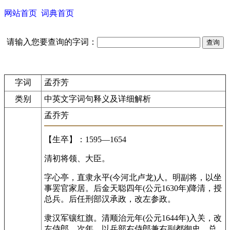
网站首页
词典首页
请输入您要查询的字词：
字词
孟乔芳
类别
中英文字词句释义及详细解析
孟乔芳
【生卒】：1595—1654
清初将领、大臣。
字心亭，直隶永平(今河北卢龙)人。明副将，以坐
事罢官家居。后金天聪四年(公元1630年)降清，授
总兵。后任刑部汉承政，改左参政。
隶汉军镶红旗。清顺治元年(公元1644年)入关，改
左侍郎。次年，以兵部右侍郎兼右副都御史，总