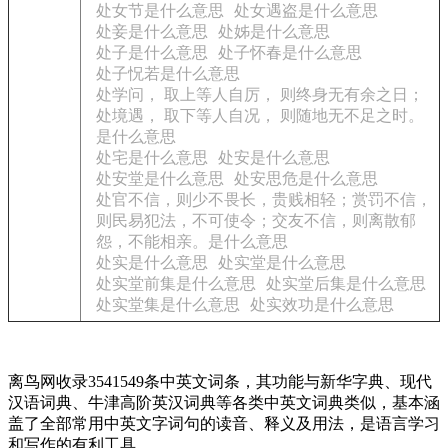
处女节是什么意思
处女遇盗是什么意思
处妾是什么意思
处姊是什么意思
处子是什么意思
处子怀春是什么意思
处子怳若是什么意思
处学问， 取上等人自厉， 则终身无有余之日；
处境遇， 取下等人自况， 则随地无不足之时。
是什么意思
处宅是什么意思
处安是什么意思
处安堂是什么意思
处安思危是什么意思
处官不信，则少不畏长，贵贱相轻；赏罚不信，
则民易犯法，不可使令；交友不信，则离散郁
怨，不能相亲。是什么意思
处实是什么意思
处实堂是什么意思
处实堂前集是什么意思
处实堂后集是什么意思
处实堂集是什么意思
处实效功是什么意思
离鸟网收录3541549条中英文词条，其功能与新华字典、现代
汉语词典、牛津高阶英汉词典等各类中英文词典类似，基本涵
盖了全部常用中英文字词句的读音、释义及用法，是语言学习
和写作的有利工具。