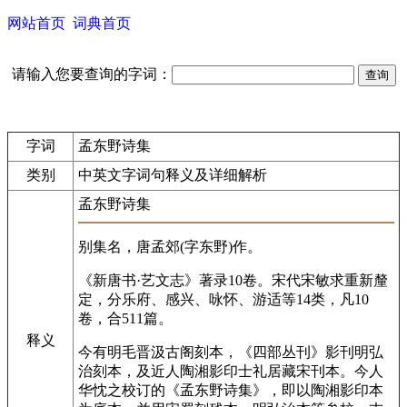
网站首页
词典首页
请输入您要查询的字词：
字词
孟东野诗集
类别
中英文字词句释义及详细解析
孟东野诗集
别集名，唐孟郊(字东野)作。
《新唐书·艺文志》著录10卷。宋代宋敏求重新釐
定，分乐府、感兴、咏怀、游适等14类，凡10
卷，合511篇。
释义
今有明毛晋汲古阁刻本，《四部丛刊》影刊明弘
治刻本，及近人陶湘影印士礼居藏宋刊本。今人
华忱之校订的《孟东野诗集》，即以陶湘影印本