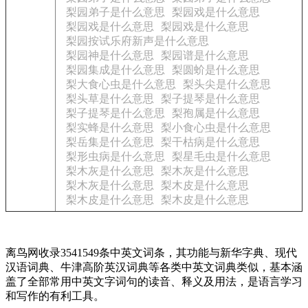
梨园弟子是什么意思
梨园戏是什么意思
梨园戏是什么意思
梨园戏是什么意思
梨园按试乐府新声是什么意思
梨园神是什么意思
梨园谱是什么意思
梨园集成是什么意思
梨圆蚧是什么意思
梨大食心虫是什么意思
梨头尖是什么意思
梨头草是什么意思
梨子提琴是什么意思
梨子提琴是什么意思
梨孢属是什么意思
梨实蜂是什么意思
梨小食心虫是什么意思
梨岳集是什么意思
梨干枯病是什么意思
梨形虫病是什么意思
梨星毛虫是什么意思
梨木灰是什么意思
梨木灰是什么意思
梨木灰是什么意思
梨木皮是什么意思
梨木皮是什么意思
梨木皮是什么意思
离鸟网收录3541549条中英文词条，其功能与新华字典、现代
汉语词典、牛津高阶英汉词典等各类中英文词典类似，基本涵
盖了全部常用中英文字词句的读音、释义及用法，是语言学习
和写作的有利工具。