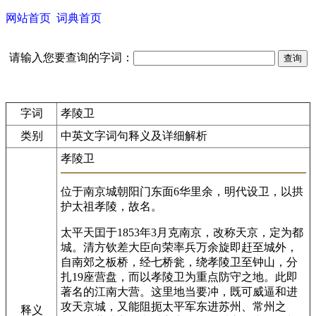
网站首页
词典首页
请输入您要查询的字词：
字词
孝陵卫
类别
中英文字词句释义及详细解析
孝陵卫
位于南京城朝阳门东面6华里余，明代设卫，以拱
护太祖孝陵，故名。
太平天囯于1853年3月克南京，改称天京，定为都
城。清方钦差大臣向荣率兵万余旋即赶至城外，
自南郊之板桥，经七桥瓮，绕孝陵卫至钟山，分
扎19座营盘，而以孝陵卫为重点防守之地。此即
著名的江南大营。这里地当要冲，既可威逼和进
攻天京城，又能阻扼太平军东进苏州、常州之
释义