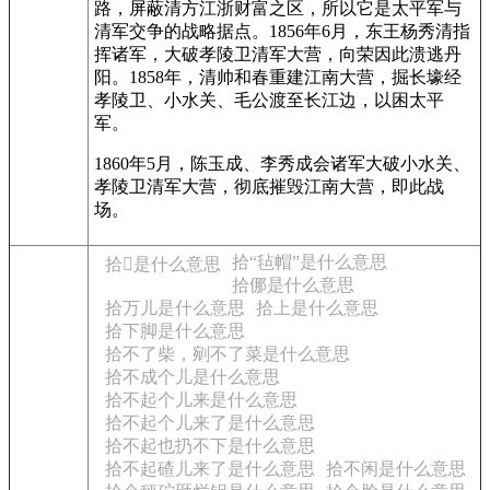
路，屏蔽清方江浙财富之区，所以它是太平军与
清军交争的战略据点。1856年6月，东王杨秀清指
挥诸军，大破孝陵卫清军大营，向荣因此溃逃丹
阳。1858年，清帅和春重建江南大营，掘长壕经
孝陵卫、小水关、毛公渡至长江边，以困太平
军。
1860年5月，陈玉成、李秀成会诸军大破小水关、
孝陵卫清军大营，彻底摧毁江南大营，即此战
场。
拾“毡帽”是什么意思
拾是什么意思
拾㑚是什么意思
拾万儿是什么意思
拾上是什么意思
拾下脚是什么意思
拾不了柴，剜不了菜是什么意思
拾不成个儿是什么意思
拾不起个儿来是什么意思
拾不起个儿来了是什么意思
拾不起也扔不下是什么意思
拾不起碴儿来了是什么意思
拾不闲是什么意思