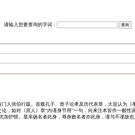
请输入您要查询的字词：
有门人张伯行跋。首载孔子、曾子论孝及历代表章，大旨认为《
论，如对《庶人》章“内谨身节用”一句，向来注本皆作一般性讲述
己尤加护惜。显亲扬名者此身，辱身败名者亦此身，谨与不谨故也