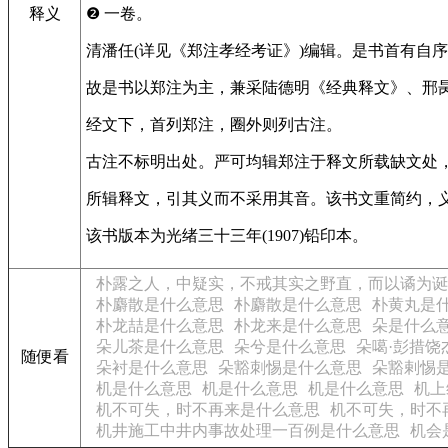
释义
❷ 一卷。
清潘任(详见《郑注孝经考证》)编辑。是书首有自
故是书以郑注为主，兼采陆德明《经典释文》、邢
经文下，首列郑注，圈外则列古注。
古注不标明出处。严可均辑郑注于释文所载缺文处
所辑释文，引其义而不采用其音。该书文重简约，
该书版本为光绪三十三年(1907)铅印本。
朴露之人，中疑实，不戒其实之野直，而以谲为诞
朴麝散是什么意思
朴麝散是什么意思
朴黄丸是
朴龙喆是什么意思
朴龙来是什么意思
朵是什么
朵儿茶是什么意思
朵兮是什么意思
朵噶·彭措饶
随便看
朵衬是什么意思
朵豁刺惕是什么意思
朵豁剌惕
机是什么意思
机是什么意思
机是什么意思
机上
机不可失，时不再来是什么意思
机不可失，时不
机井施工中井内事故处理一百例是什么意思
机会