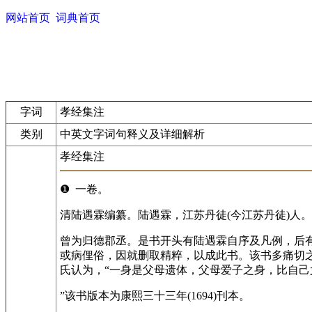
网站首页
词典首页
字词
孝经集注
类别
中英文字词句释义及详细解析
孝经集注
❶ 一卷。
清陆遇霖编纂。陆遇霖，江苏丹徒(今江苏丹徒)人。
曾为归德郡丞。是书开头有陆遇霖自序及凡例，后
或病俚俗，因就删取精粹，以成此书。该书多痛切之
氏认为，“一身是父母遗体，父母爱子之身，比自
”该书版本为康熙三十三年(1694)刊本。