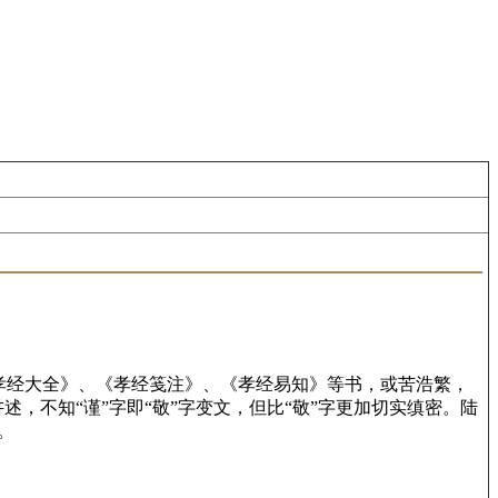
孝经大全》、《孝经笺注》、《孝经易知》等书，或苦浩繁，
，不知“谨”字即“敬”字变文，但比“敬”字更加切实缜密。陆
。