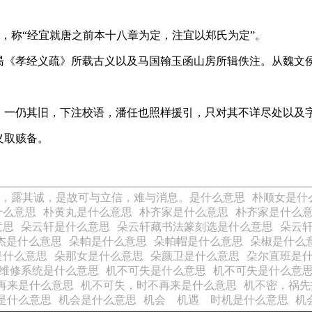
序，称“经宜就唐之前本十八章为定，注宜以郑氏为定”。
昺《孝经义疏》所载古义以及马国翰玉函山房所辑佚注。从魏文
，一仍其旧，下注校语，潘任也照样援引，只对其不详尽处以及
义取赅备。
，露其诚，是故可与立信，难与消息。是什么意思
朴顺女是什
什么意思
朴黄丸是什么意思
朴齐家是什么意思
朴齐家是什么
意思
朵云轩是什么意思
朵云轩藏书法篆刻选是什么意思
朵云
杰是什么意思
朵帕是什么意思
朵帕帽是什么意思
朵椒是什么
是什么意思
朵那女是什么意思
朵颜卫是什么意思
朶尔直班是
维修系统是什么意思
机不可失是什么意思
机不可失是什么意
再来是什么意思
机不可失，时不再来是什么意思
机不密，祸先
是什么意思
机会是什么意思
机会 机遇 时机是什么意思
机