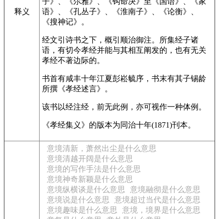
子》、《尔雅》、《钩命决》至《国语》、《家
释义
语》、《孔丛子》、《淮南子》、《论衡》、
《搜神记》。
经文引诗书之下，概引顺治御注。所集经子诸
语，有切今孝经并能与其相互阐发的，也有无关
孝经不著边际的。
书首有咸丰十年江夏彭崧毓序，书末有其子锡龄
所撰《孝经述言》。
该书以经注经，前无此例，亦可视作一种体例。
《孝经集义》的版本为同治十年(1871)刊本。
意境清新，萧然出尘是什么意思
意境清越开阔是什么意思
意境的写作手法是什么意思
意境神奇新颖是什么意思
意境纵横谈是什么意思
意境融彻是什么意思
意境说是什么意思
意境超过当代是什么意思
意境趣味是什么意思
意境，境界是什么意思