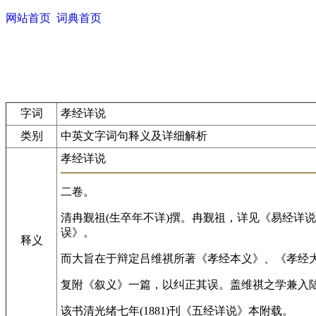
网站首页
词典首页
字词
孝经详说
类别
中英文字词句释义及详细解析
孝经详说
二卷。
清冉觐祖(生卒年不详)撰。冉觐祖，详见《易经详
误》。
释义
而大旨在于辩定吕维祺所著《孝经本义》、《孝经
复附《叙义》一篇，以纠正其误。盖维祺之学兼入
该书清光绪七年(1881)刊《五经详说》本附载。