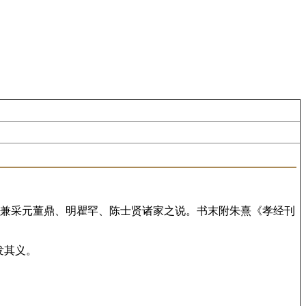
，兼采元董鼎、明瞿罕、陈士贤诸家之说。书末附朱熹《孝经刊
发其义。