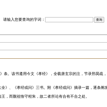
请输入您要查询的字词：
说》条。该书遵用今文《孝经》，全载唐玄宗的注，节录邢昺疏
大全》、《孝经或问》三书。附《孝经或问》摘录一篇，逐条阐
陆王，而觐祖恪守程朱，故二者所论有合有不合之处。