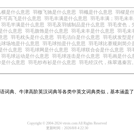
纵横是什么意思
羽檄飞驰是什么意思
羽檝是什么意思
羽櫂是
不可高飞是什么意思
羽毛丰满是什么意思
羽毛丰满；羽毛未丰
羽毛半满是什么意思
羽毛及羽绒制品是什么意思
羽毛变色，
是什么意思
羽毛旗饰是什么意思
羽毛未丰是什么意思
羽毛未
意思
羽毛枕头是什么意思
羽毛洁白是什么意思
羽毛状发型是
毛球场地是什么意思
羽毛球拍是什么意思
羽毛球比赛规则简介
是什么意思
羽毛球网是什么意思
羽毛球联合会是什么意思
羽
羽毛球运动是什么意思
羽毛球连击是什么意思
羽毛画是什么
纱是什么意思
羽毛纱布衫是什么意思
羽毛经汉代，殊翠逃秦宫
现代汉语词典、牛津高阶英汉词典等各类中英文词典类似，基本涵
Copyright © 2004-2024 vtrois.com All Rights Reserved
更新时间：2026/8/8 4:22:30