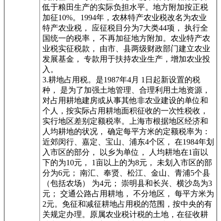
低于粮田生产的实际负担水平。地方附加按正税
加征10%。1994年，农林特产农业税改名为农业
特产农业税， 应征税目分为7大类44项， 执行全
国统一的税率， 不再加征地方附加。农业特产农
业税实征税款， 由市、县两级财政部门建立农业
发展基金， 专款用于扶持农业生产，增加农业投
入。
3.耕地占用税。是1987年4月 1日起新设置的税
种， 是为了加强土地管理、合理利用土地资源，
对占用耕地建房或从事其他非农业建设的单位和
个人，按实际占用耕地面积征收的一次性税收，
实行地区差别定额税率。上海市根据地区经济和
人均耕地的状况， 确定每平方米的定额税率为：
近郊闵行、嘉定、宝山、浦东4个区， 在1984年划
入市区的部分， 以乡为单位， 人均耕地在1亩以
下的为10元， 1亩以上的为8元， 未划入市区的部
分为6元； 南汇、奉贤、松江、金山、青浦5个县
（包括农场） 为4元； 崇明县和长兴、横沙岛为3
元； 交通公路占用耕地， 不分地区， 每平方米为
2元。免征和减征耕地占用税的范围，按中央的有
关规定办理。原属农业税计税的土地，在征收耕