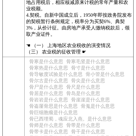
地占用税后，相应核减原来计税的常年产量和农
业税额。
4.契税。自新中国成立后，1950年即按政务院发布
的契税暂行条例规定，税率分为买契6%、典契
3%，从价计征。由房地产承受人缴纳税款后，领
取产业证件。
☚ （一） 上海地区农业税收的演变情况
（三） 农业税的征收管理 ☛
骨寒是什么意思
骨寒毛竖是什么意思
骨寒热是什么意思
骨寸是什么意思
骨导敏度试验是什么意思
骨小管是什么意思
骨尔古是什么意思
骨尖是什么意思
骨尸是什么意思
骨尺是什么意思
骨居是什么意思
骨岛是什么意思
骨岩岩是什么意思
骨崖崖是什么意思
骨崙厪骨思是什么意思
骨嵬是什么意思
骨巨细胞瘤是什么意思
骨已西埋蜀，魂应北入燕。是什么意思
骨师是什么意思
骨带是什么意思
骨带卡是什么意思
骨干是什么意思