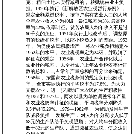
克； 租佃土地未实行减租的， 粮赋统由业主负
担。1950年执行《新解放区农业税暂行条例》，
规定全额累进税率， 按每户实有农业人口的人均
全年农业收入分为40级，最低税率为3%, 最高税
率为42%, 依率计征。贫苦农民人均年收入不超过
60千克的免征。1951年实行土地改革后， 调整原
有的税级和税率， 以缩小税负之间的差距。1953
年， 为促使农民积极增产， 将农业税负担稳定在
1952年的水平， 农业税税率定为24级，并取消了
起征点的规定。1956年， 农业生产合作化以后，
农业社的税率， 以全社农户上年农业税依率计征
数的总和， 与占常年产量总和的百分比来确定。
1958年， 按国家农业税条例的规定实行比例税
率， 全市实际执行的平均税率为17.8%。为大力
支援农业， 进一步调动广大农民的生产积极性，
在1961和1977年，两次以县为单位调整常年产量
和农业税依率计征的税额， 平均税率分别降为
9.54%和5.29%。1979—1982年， 为帮助贫困生产
队减轻负担， 发展生产， 对人均年分配收入低于
68元的生产队给予免税照顾； 对人均年分配收入
低于82元的生产队， 通过减征农业税，使之达到