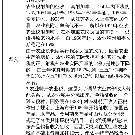
分配水平。
农业税附加的征收， 其附加率， 1950年为正税的
12%, 1951年为15%, 1952—1954年停征， 1955年
恢复征收。1958年， 从江苏省划入上海市的10个
县，农业税附加率高低不一， 所以在1959年征收
农业税附加时， 在不加重农民负担的前提下， 仍
维持原来的水平； 自 1960年起， 农业税附加率长
期稳定在15%。
由于农业税长期实行稳定负担的政策， 随着农业
生产的增长， 农业税的实际负担率 (即实征农业
释义
税的正、附税占农业实际产量的比例) 是逐步下降
的， 由三年恢复时期的 18.7%, 到 “三五” 时期降
为6.8%, “六五” 时期又降为5.7%, 以后均保持在5%
左右。
2.农业特产农业税。这是为了调节农业内部收入分
配关系， 从农业税中分离出来、单独征收的一个
独立税种。国务院在1983年对农林特产收入征税
作出了规定。上海市于1989年开始征收， 按园艺
产品、水产品、食用菌类产品和西甜瓜分为4类，
规定了各类具体应税的品目， 前3类税率都是5%,
按产品销售收入征收。西甜瓜类则在原征收农业
税的基础上每亩加征10元， 使农林特产品税负不