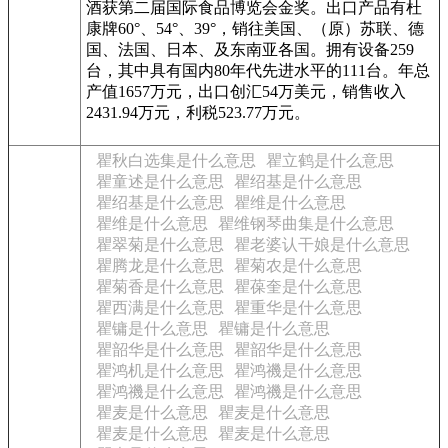
酒获第二届国际食品博览会金奖。出口产品有杜
康牌60°、54°、39°，销往美国、（原）苏联、德
国、法国、日本、及东南亚各国。拥有设备259
台，其中具有国内80年代先进水平的111台。年总
产值1657万元，出口创汇54万美元，销售收入
2431.94万元，利税523.77万元。
瞿秋白选集是什么意思
瞿立鹤是什么意思
瞿童述是什么意思
瞿绍基是什么意思
瞿绍基是什么意思
瞿维是什么意思
瞿维是什么意思
瞿维钢琴曲集是什么意思
瞿翠菊是什么意思
瞿老婆认干娘是什么意思
瞿腾龙是什么意思
瞿菊农是什么意思
瞿菊香是什么意思
瞿葆奎是什么意思
瞿西满是什么意思
瞿重华是什么意思
瞿镛是什么意思
瞿镛是什么意思
瞿韶华是什么意思
瞿韶华是什么意思
瞿鸿机是什么意思
瞿鸿禨是什么意思
瞿鸿禨是什么意思
瞿鸿禨是什么意思
瞿麦是什么意思
瞿麦是什么意思
瞿麦是什么意思
瞿麦是什么意思