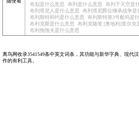
随便看
布划是什么意思
布列是什么意思
布列于天空是
布列塔尼人是什么意思
布列塔尼爵位继承战争是
布列斯特和约是什么意思
布列斯特第3号船坞是
布利克斯是什么意思
布利克随笔 [奥地利]里尔
布利拖拖夫是什么意思
离鸟网收录3541549条中英文词条，其功能与新华字典、
作的有利工具。