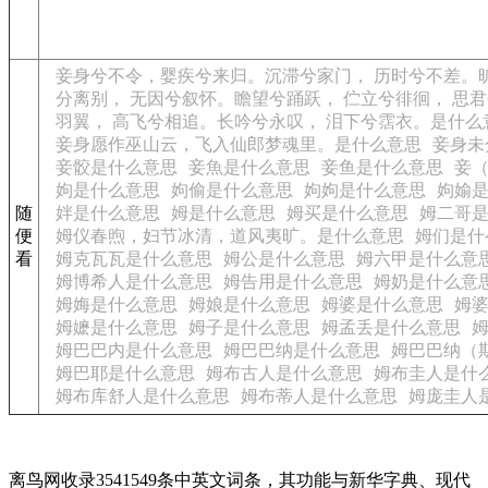
妾身兮不令，婴疾兮来归。沉滞兮家门， 历时兮不差。
分离别， 无因兮叙怀。瞻望兮踊跃， 伫立兮徘徊， 思
羽翼， 高飞兮相追。长吟兮永叹， 泪下兮霑衣。是什么
妾身愿作巫山云，飞入仙郎梦魂里。是什么意思
妾身未
妾骹是什么意思
妾魚是什么意思
妾鱼是什么意思
妾
姁是什么意思
姁偷是什么意思
姁姁是什么意思
姁媮
随
姅是什么意思
姆是什么意思
姆买是什么意思
姆二哥
便
姆仪春煦，妇节冰清，道风夷旷。是什么意思
姆们是什
看
姆克瓦瓦是什么意思
姆公是什么意思
姆六甲是什么意
姆博希人是什么意思
姆告用是什么意思
姆奶是什么意
姆娒是什么意思
姆娘是什么意思
姆婆是什么意思
姆
姆嬷是什么意思
姆子是什么意思
姆孟丢是什么意思
姆巴巴内是什么意思
姆巴巴纳是什么意思
姆巴巴纳（
姆巴耶是什么意思
姆布古人是什么意思
姆布圭人是什
姆布库舒人是什么意思
姆布蒂人是什么意思
姆庞圭人
离鸟网收录3541549条中英文词条，其功能与新华字典、现代