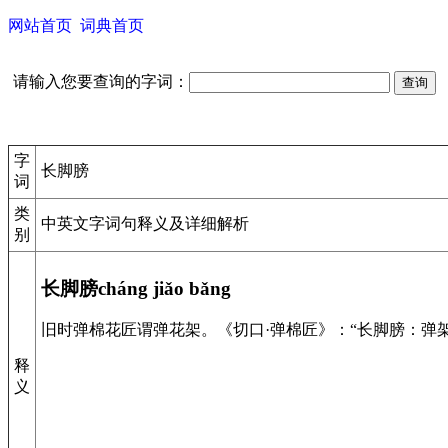
网站首页
词典首页
请输入您要查询的字词：
字
长脚膀
词
类
中英文字词句释义及详细解析
别
长脚膀cháng jiǎo bǎng
旧时弹棉花匠谓弹花架。《切口·弹棉匠》：“长脚膀：弹架
释
义