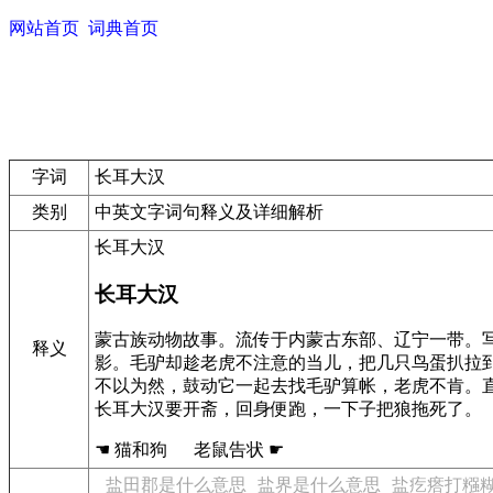
网站首页
词典首页
字词
长耳大汉
类别
中英文字词句释义及详细解析
长耳大汉
长耳大汉
蒙古族动物故事。流传于内蒙古东部、辽宁一带。
释义
影。毛驴却趁老虎不注意的当儿，把几只鸟蛋扒拉
不以为然，鼓动它一起去找毛驴算帐，老虎不肯。
长耳大汉要开斋，回身便跑，一下子把狼拖死了。
☚ 猫和狗 老鼠告状 ☛
盐田郡是什么意思
盐界是什么意思
盐疙瘩打糨