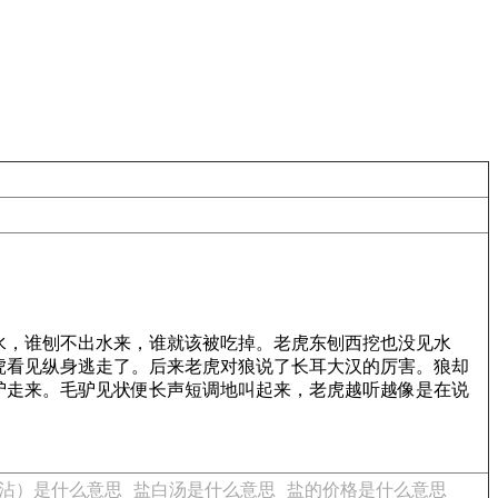
水，谁刨不出水来，谁就该被吃掉。老虎东刨西挖也没见水
虎看见纵身逃走了。后来老虎对狼说了长耳大汉的厉害。狼却
驴走来。毛驴见状便长声短调地叫起来，老虎越听越像是在说
沾）是什么意思
盐白汤是什么意思
盐的价格是什么意思