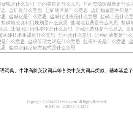
消费税是什么意思
盐的美称是什么意思
盐的资源蕴藏量是什么
意思
盐矿是什么意思
盐矿地区是什么意思
盐矿物鉴定手册是
意思
盐碱化是什么意思
盐碱化过程是什么意思
盐碱土是什么
盐碱地改良利用规划是什么意思
盐碱地栽桑是什么意思
盐碱
意思
盐碱地适用性植物是什么意思
盐碱地造林是什么意思
盐
被构建技术集成是什么意思
盐神是什么意思
盐神的故事是什么
税是什么意思
盐税管理之诉是什么意思
盐税补差是什么意思
意思
盐类水解反应方程式是什么意思
现代汉语词典、牛津高阶英汉词典等各类中英文词典类似，基本涵
Copyright © 2004-2024 vtrois.com All Rights Reserved
更新时间：2026/8/6 11:12:18