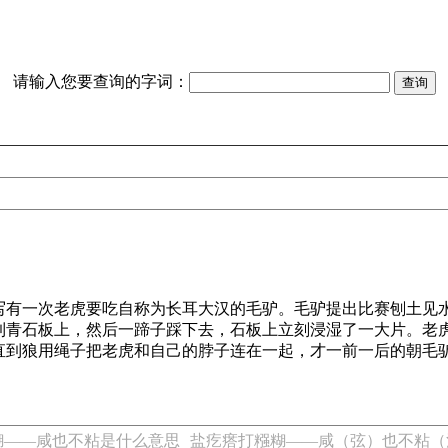
请输入您要查询的字词：
写有一次老虎要吃自称为长耳大汉的毛驴。毛驴提出比赛刨土见
到青石板上，然后一蹄子踩下去，石板上立刻浸湿了一大片。老
直到狼用绳子把老虎和自己的脖子连在一起，才一前一后的朝毛
糊——咸也不粘是什么意思
盐疙瘩打糨糊——咸（弦）也不粘（