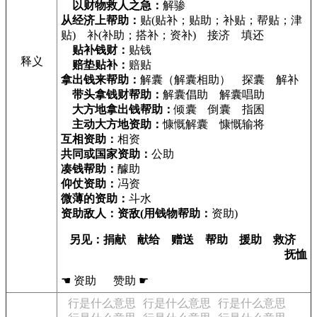
以财物救人之急：
解骖
从经济上帮助：
贴(贴补；贴助；补贴；帮贴；津
贴) 补(补助；搭补；资补) 接济 填还
贴补钱财：
贴钱
释义
赔垫贴补：
赔贴
拿出钱来帮助：
解囊（解囊相助） 探囊 解补
带头拿钱财帮助：
解囊倡助 解囊唱助
大方地拿出钱帮助：
倾囊 倒囊 指囷
主动大方地资助：
慷慨解囊 慷慨输将
互相资助：
相资
共同或国家资助：
公助
凑钱帮助：
醵助
仰仗资助：
冯资
微薄的资助：
斗水
资助敌人：资敌(用钱物帮助：
资助)
另见：捐献 献给 赠送 帮助 援助 救济
抚恤
☚ 资助 赞助 ☛
行是什么意思
行是什么意思
行是什么意思