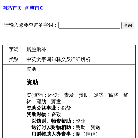
网站首页
词典首页
请输入您要查询的字词：
字词
赔垫贴补
类别
中英文字词句释义及详细解析
资助
资助
资(资辅；还资) 赍发 赍助 赡济 输将 帮
衬 齎助 齎发
资助公益事业：
捐赀
资助财物：
资致
以钱财、物资帮助：
资业
送行时以财物相助：
赆助 资送
用财物助人办丧事：
赗（赗赠）