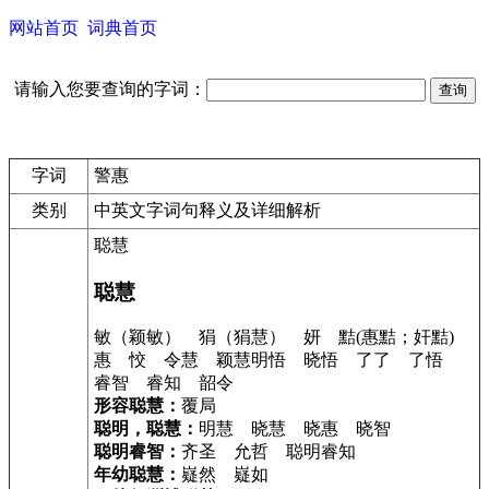
网站首页
词典首页
请输入您要查询的字词：
字词
警惠
类别
中英文字词句释义及详细解析
聪慧
聪慧
敏（颖敏） 狷（狷慧） 妍 黠(惠黠；奸黠)
惠 恔 令慧 颖慧明悟 晓悟 了了 了悟
睿智 睿知 韶令
形容聪慧：
覆局
聪明，聪慧：
明慧 晓慧 晓惠 晓智
聪明睿智：
齐圣 允哲 聪明睿知
年幼聪慧：
嶷然 嶷如