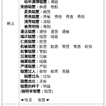
幼年渊博聪慧：
渊嶷
美丽聪慧：
姝惠 艳黠
柔美聪慧：
婉慧
秀美聪慧：
秀敏 秀悟 秀惠 秀唔
清秀聪慧：
清聪
释义
俊秀明悟：
隽朗
通达聪慧：
通悟 通慧 通敏
端庄聪慧：
端慧 端嶷
仁慈聪慧：
慈慧
机敏聪慧：
黠慧 黠惠 警慧 警惠 机智
机警聪慧：
警黠
沉着聪慧：
沉敏
稳重聪慧：
端颖
严谨聪慧：
严聪
聪慧过人：
俊智 岐秀 英颖
聪慧过头：
过知
聪慧杰出：
灵标
聪慧的样子：
明嶷
(
聪明有智慧：
聪慧)
☚ 性灵 智慧 ☛