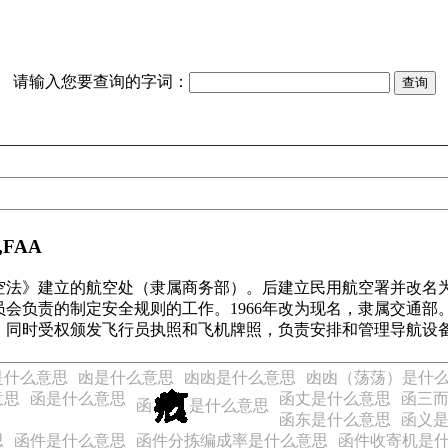
请输入您要查询的字词：
n,FAA
航空法》建立的航空处（隶属商务部）。后建立民用航空署并改名为
会负责的制定安全规则的工作。1966年改为现名，隶属交通
。同时受权颁发飞行员执照和飞机牌照，负责安排和管理导航设
是什么意思
凼是什么意思
凼凼是什么意思
凼凼（荡荡）是什
意思
函是什么意思
函丈是什么意思
函三
函
是什么意思
函东是什么意思
函义
思
函件是什么意思
函件分拣编成率是什么意思
函件收寄机是