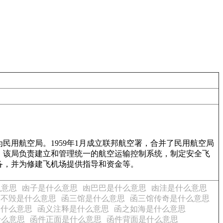
民用航空局。1959年1月成立联邦航空署，合并了民用航空局
部。该局负责建立和管理统一的航空运输控制系统，制定安全飞
备，并为修建飞机场提供指导和资金等。
么意思
凼子是什么意思
凼巴巴是什么意思
凼洼是什么意思
而不毁是什么意思
函三馆是什么意思
函三馆传奇是什么意思
是什么意思
函义注释是什么意思
函之如海是什么意思
什么意思
函件正面是什么意思
函件背面是什么意思