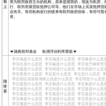
释
类为联邦政府主办的机构，原来是国营的，现改为私营，
义
行、联邦房屋贷款抵押公司等。他们在市场上买卖抵押贷
业有关。有些机构发行的债券有联邦政府担保，有些可豁
资。
☚ 隔夜联邦基金 欧洲浮动利率票据 ☛
李宗瀚是什么意思
李宗瀚是什么意思
李宗焕是什么意
李宗白是什么意思
李宗羲是什么意思
李宗道苎麻研究
李宗鎏是什么意思
李宗闵是什么意思
李宗闵是什么意
李宗黄是什么意思
李定是什么意思
李定是什么意思
李定国抗清攻取湖南之战是什么意思
李定明是什么意思
随
李定銮是什么意思
李定魁是什么意思
李定魁是什么意
便
李宝健是什么意思
李宝剑是什么意思
李宝嘉是什么意
看
李宝嘉是什么意思
李宝嘉是什么意思
李宝嘉是什么意
李宝峰是什么意思
李宝成是什么意思
李宝昆是什么意
李宝珊是什么意思
李宝琴是什么意思
李宝璋是什么意