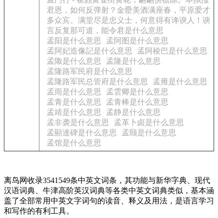
君恩，如何反弹射？金罍美酒满座春，平原爱才
多众宾。满堂尽是忠义士，何意得有谗谀人！谀
言反复那可道，能令君是什么意思
孟阳是什么意思
孟阿图是什么意思
孟阿妃造像記是什么意思
孟阿棱巴是什么意思
孟陬是什么意思
孟隆是什么意思
孟隆路军民府是什么意思
孟隆路军民总管府是什么意思
孟雍是什么意思
孟雨是什么意思
孟雲卿是什么意思
孟青是什么意思
孟青棒是什么意思
孟靖是什么意思
孟静是什么意思
孟非袭是什么意思
孟革卜卤是什么意思
孟顯達碑是什么意思
孟颐是什么意思
孟馆是什么意思
离鸟网收录3541549条中英文词条，其功能与新华字典、现代
汉语词典、牛津高阶英汉词典等各类中英文词典类似，基本涵
盖了全部常用中英文字词句的读音、释义及用法，是语言学习
和写作的有利工具。