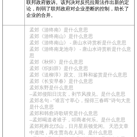
联邦政府败诉。该判决对反托拉斯法作出新的定
论，削弱了联邦政府对企业垄断的控制，助长了
企业的合并。
孟郊《游终南》是什么意思
孟郊《游终南山》是什么意思
孟郊《游终南山》 - 唐山水诗赏析是什么意思
孟郊《游终南龙池寺》 - 唐山水诗赏析是什么意
思
孟郊《秋怀》是什么意思
孟郊《织妇辞》是什么意思
孟郊《送柳淳》原文、注释和鉴赏是什么意思
孟郊《长安早春》是什么意思
孟郊东野是什么意思
--孟郊侵阳日沈玄，剥节风搜兑。是什么意思
孟郊名句 - “谁言寸草心，报得三春晖”诗句大意
是什么意思
孟郊和韩愈诗歌研究是什么意思
--孟郊暍道者谁子，叩商者何乐。是什么意思
孟郊死葬北邙山，日月星辰顿觉闲。 天恐文章
中道绝，再生贾岛在人间。是什么意思