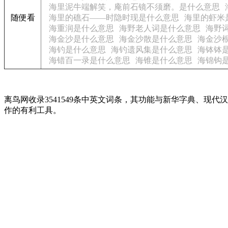
海里泥牛端解笑，庵前石镜不须磨。是什么意思
随便看
海里的礁石——时隐时现是什么意思
海里的虾米
海重润是什么意思
海野老人词是什么意思
海野
海金沙是什么意思
海金沙散是什么意思
海金沙
海钓是什么意思
海钓遗风集是什么意思
海钵钵
海错百一录是什么意思
海锥是什么意思
海锦钩
离鸟网收录3541549条中英文词条，其功能与新华字典、
作的有利工具。