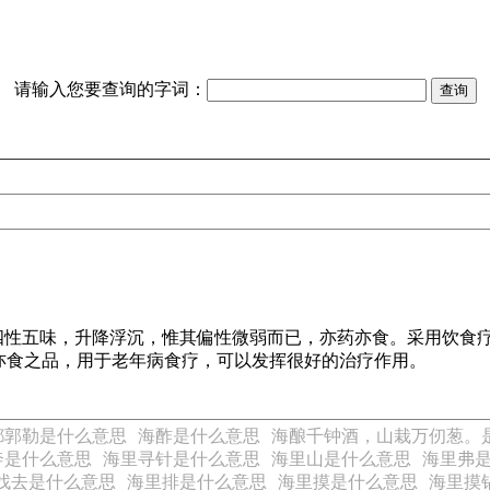
请输入您要查询的字词：
有四性五味，升降浮沉，惟其偏性微弱而已，亦药亦食。采用饮食
亦食之品，用于老年病食疗，可以发挥很好的治疗作用。
都郭勒是什么意思
海酢是什么意思
海酿千钟酒，山栽万仞葱。
奔是什么意思
海里寻针是什么意思
海里山是什么意思
海里弗
找去是什么意思
海里排是什么意思
海里摸是什么意思
海里摸