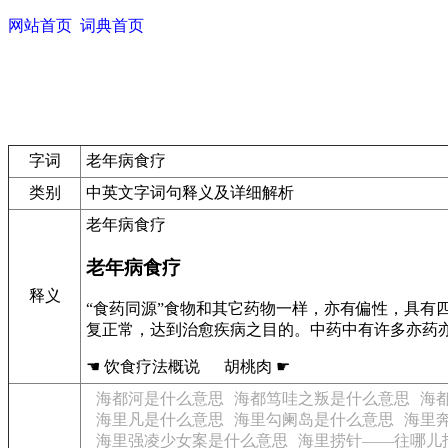
网站首页
词典首页
字词
老年病食疗
类别
中英文字词句释义及详细解析
老年病食疗
老年病食疗
释义
“食药同源”食物和其它药物一样，亦有偏性，具
复正常，达到治愈疾病之目的。中药中有许多亦药
☚ 饮食疗法概说 胡桃肉 ☛
海都河是什么意思
海都笃哇之叛是什么意思
海
海里凡是什么意思
海里勾阑岛是什么意思
海里
海里强凌少女案是什么意思
海里捞针——往哪儿