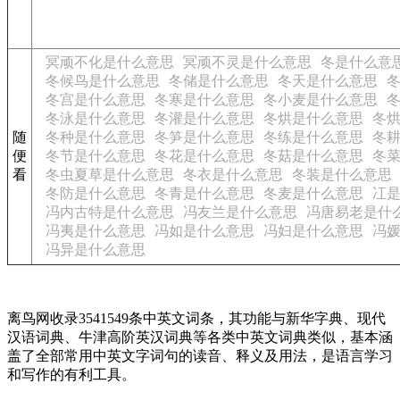
冥顽不化是什么意思
冥顽不灵是什么意思
冬是什么意
冬候鸟是什么意思
冬储是什么意思
冬天是什么意思
冬宫是什么意思
冬寒是什么意思
冬小麦是什么意思
冬泳是什么意思
冬灌是什么意思
冬烘是什么意思
冬
随
冬种是什么意思
冬笋是什么意思
冬练是什么意思
冬
便
冬节是什么意思
冬花是什么意思
冬菇是什么意思
冬
看
冬虫夏草是什么意思
冬衣是什么意思
冬装是什么意思
冬防是什么意思
冬青是什么意思
冬麦是什么意思
冮
冯内古特是什么意思
冯友兰是什么意思
冯唐易老是什
冯夷是什么意思
冯如是什么意思
冯妇是什么意思
冯
冯异是什么意思
离鸟网收录3541549条中英文词条，其功能与新华字典、现代
汉语词典、牛津高阶英汉词典等各类中英文词典类似，基本涵
盖了全部常用中英文字词句的读音、释义及用法，是语言学习
和写作的有利工具。