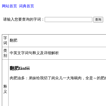
网站首页
词典首页
请输入您要查询的字词：
字
翻肥
词
类
中英文字词句释义及详细解析
别
翻肥fānféi
肉肥油多：弟妹给我切了岗尖儿一大海碗肉，全是～的肥肉
释
义