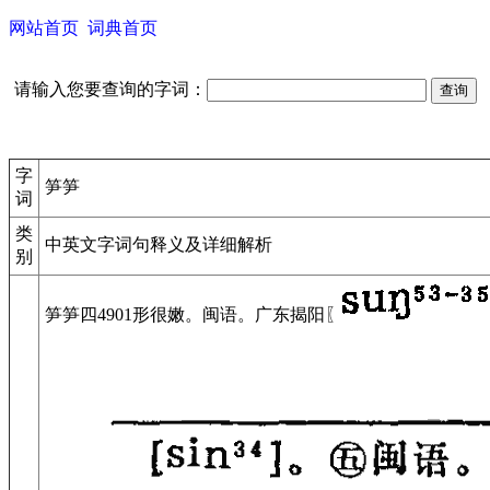
网站首页
词典首页
请输入您要查询的字词：
字
笋笋
词
类
中英文字词句释义及详细解析
别
笋笋
四
4901
形
很嫩。
闽语。
广东揭阳〖