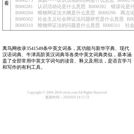
B000275 实践——认识活动的结构是什么意思
B000
看
B000281 认识活动论是什么意思
B000282 错误论
B000294 唯物辩证法大纲是什么意思
B000296 两
B000302 社会主义社会辩证法问题研究是什么意思
B
B000310 唯物辩证法的问题是什么意思
B000311
离鸟网收录3541549条中英文词条，其功能与新华字典、现代
汉语词典、牛津高阶英汉词典等各类中英文词典类似，基本涵
盖了全部常用中英文字词句的读音、释义及用法，是语言学习
和写作的有利工具。
Copyright © 2004-2024 vtrois.com All Rights Reserved
更新时间：2026/8/9 14:11:53