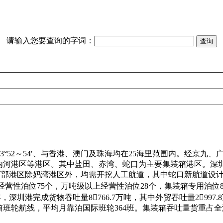
请输入您要查询的字词：
经113°52～54′、与香港、澳门及珠海均在25海里范围内。经
内河港区等港区。其中盐田、赤湾、蛇口为主要集装箱港区。深
西部港区除妈湾港区外，均需开挖人工航道，其中蛇口新航道设计水深1
其中经营性泊位75个，万吨级以上经营性泊位28个，集装箱专用泊位
2年，深圳港完成货物吞吐量8766.7万吨，其中外贸吞吐量2997
箱班轮航线，平均月靠泊国际班轮364班。集装箱吞吐量货重占全