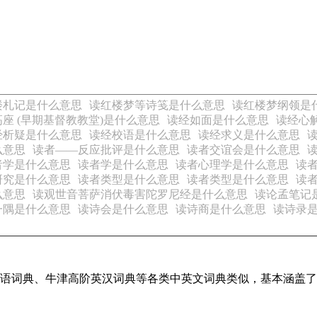
楼札记是什么意思
读红楼梦等诗笺是什么意思
读红楼梦纲领是
座 (早期基督教教堂)是什么意思
读经如面是什么意思
读经心
经析疑是什么意思
读经校语是什么意思
读经求义是什么意思
么意思
读者——反应批评是什么意思
读者交谊会是什么意思
者学是什么意思
读者学是什么意思
读者心理学是什么意思
读
研究是什么意思
读者类型是什么意思
读者类型是什么意思
读
么意思
读观世音菩萨消伏毒害陀罗尼经是什么意思
读论孟笔记
一隅是什么意思
读诗会是什么意思
读诗商是什么意思
读诗录
现代汉语词典、牛津高阶英汉词典等各类中英文词典类似，基本涵