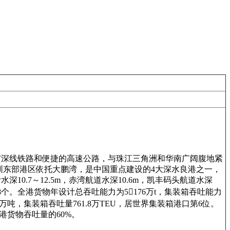
京九、广深线铁路和便捷的高速公路，与珠江三角洲和华南广阔腹地紧
圳东部港区依托大鹏湾，是中国重点建设的4大深水良港之一，
0.7～12.5m，赤湾航道水深10.6m，凯丰码头航道水深
8个。全港货物年设计总吞吐能力为5176万t，集装箱吞吐能力
.8万吨，集装箱吞吐量761.8万TEU，居世界集装箱港口第6位。
港货物吞吐量的60%。