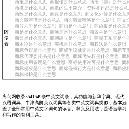
商报是什么意思
商报馆是什么意思
商报（德）是什么
商挺是什么意思
商挺的生平简介、资料和作品是什么意
商敌是什么意思
商数是什么意思
商文化外传是什么意
商文毅年谱是什么意思
商文毅疏稿略是什么意思
商文
商於六里是什么意思
商旅是什么意思
商旅报是什么意
随
商是是什么意思
商晚筠是什么意思
商景兰是什么意思
便
商曾是什么意思
商朝建立是什么意思
商朝王系表是什
看
商本论是什么意思
商机是什么意思
商权法是什么意思
商标争议是什么意思
商标争议裁定是什么意思
商标互
商标代理委托书是什么意思
商标优先权是什么意思
商
商标使用管理是什么意思
商标使用许可是什么意思
商
商标侵权是什么意思
商标侵权行为是什么意思
商标侵
商标保护是什么意思
离鸟网收录3541549条中英文词条，其功能与新华字典、现代
汉语词典、牛津高阶英汉词典等各类中英文词典类似，基本涵
盖了全部常用中英文字词句的读音、释义及用法，是语言学习
和写作的有利工具。