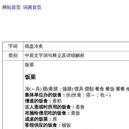
网站首页
词典首页
字词
残盘冷炙
类别
中英文字词句释义及详细解析
饭菜
饭菜
飡(～具) 膳(肴膳；馐膳) 馔具 馔殽 餐食 餐饭 饔餐 
集体单位办的饭食：
伙(伙食；搭～；包～)
僧道的饭食：
香积
古人斋戒时所用的饭食：
斋食
布施给僧尼吃的饭食：
斋饭
成桌的饭菜：
席
客馆供应的饭食：
顿饭