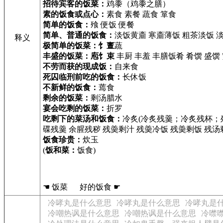
招待宾客的饭菜：
鸡黍（鸡黍之膳）
素的饭食或点心：
素食 素餐 蔬食 箪食
简单的饭食：
飱 便饭 便餐
简单、普通的饭食：
淡饭黄齑 寒齑薄饭 粗茶淡饭 
释义
极简单的饭菜：饣亶
蔬
丰盛的饭菜：庖饣束
丰厨 丰羞 丰膳饭肴 肴馔 盛馔
不劳而获的现成饭：
自来食
死囚临刑前吃的饭食：
长休饭
不新鲜的饭食：
蔫食
剩余的饭菜：
剩汤腊水
宴会吃剩的饭菜：
折罗
吃剩下的菜汤和饭食：
冷炙(冷炙残羹；冷炙残杯；
碟残羹 余腥残秽 残羮剩汁 残羮冷饭 残羮剩饭 残汤
饭食珍贵：
炊玉
(
饭和菜：
饭食)
☚ 饭菜 好的饭食 ☛
冷哮丸是什么意思
冷哮丸是什么意思
冷哮丸是
冷嘲热讽是什么意思
冷嘲热讽是什么意思
冷噤