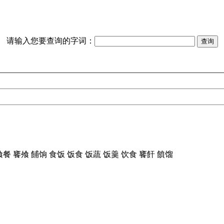
请输入您要查询的字词：
飧餐 饔飧 餔饷 食饭 饭食 饭蔬 饭羹 饮食 饔飦 饙馏