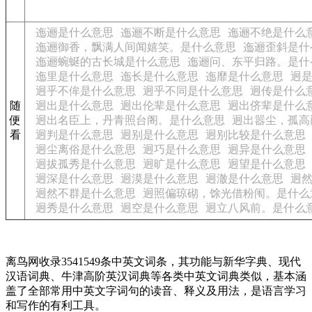
迤逦是什么意思
迤逦不断是什么意思
迤逦不绝是什么
迤逦御香，飘满人间闻嬉笑。是什么意思
迤逦歪斜是什
迤逦蜿蜒的古长城是什么意思
迤逦问、东平归路。是什
迤里是什么意思
迤长是什么意思
迤靡是什么意思
迥
迥乎不侔是什么意思
迥乎不同是什么意思
迥传是什么
随
迥出是什么意思
迥出伦辈是什么意思
迥出侪辈是什么
便
迥出名臣上，丹青照台阁。是什么意思
迥出嚣尘，孤高
看
迥判是什么意思
迥别是什么意思
迥别比较是什么意思
迥尘离俗是什么意思
迥巧是什么意思
迥异是什么意思
迥拔孤秀是什么意思
迥旷是什么意思
迥望是什么意思
迥深是什么意思
迥漠是什么意思
迥澈是什么意思
迥
迥然不群是什么意思
迥照偏琼砌，馀光借粉闱。是什么
迥秀是什么意思
迥空是什么意思
迥立八风前。是什么
离鸟网收录3541549条中英文词条，其功能与新华字典、现代
汉语词典、牛津高阶英汉词典等各类中英文词典类似，基本涵
盖了全部常用中英文字词句的读音、释义及用法，是语言学习
和写作的有利工具。