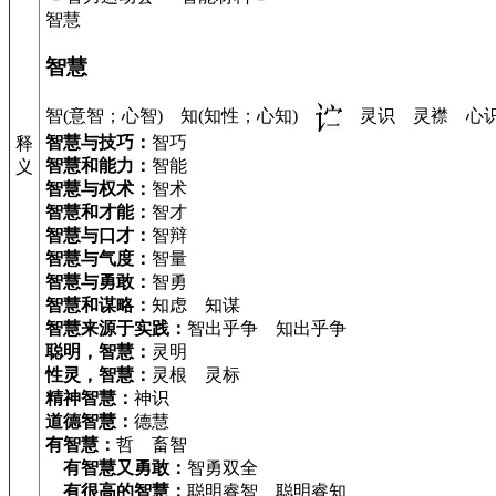
智慧
智慧
智(意智；心智) 知(知性；心知)
灵识 灵襟 心
智慧与技巧：
智巧
释
智慧和能力：
智能
义
智慧与权术：
智术
智慧和才能：
智才
智慧与口才：
智辩
智慧与气度：
智量
智慧与勇敢：
智勇
智慧和谋略：
知虑 知谋
智慧来源于实践：
智出乎争 知出乎争
聪明，智慧：
灵明
性灵，智慧：
灵根 灵标
精神智慧：
神识
道德智慧：
德慧
有智慧：
哲 畜智
有智慧又勇敢：
智勇双全
有很高的智慧：
聪明睿智 聪明睿知