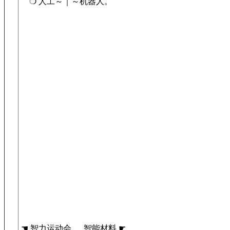
❍ 人工～｜～机器人。
☚ 智力运动会 智能材料 ☛