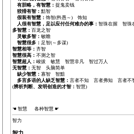
有胆略，有智慧：
捉鬼卖钱
狡猾有智：
黠智
假装有智慧：
饰智(矜愚～) 饰知
人很有智慧，足以应付任何难办的事：
智珠在握 智珠
多智慧：
百龙之智
灵敏多智：
敏瞻
智慧很多：
足智(～多谋)
智慧相等：
齐智
智慧很高：
不测之智
智慧超人：
峻拔 敏慧 智慧非凡 智过万人
无智慧：
无智 头脑简单
缺少智慧：
寡智 智黯
多言多语的人缺乏智慧：
言者不知 言者弗知 言者不
(
辨析判断、发明创造的才智：
智慧)
☚ 智慧 各种智慧 ☛
智力
智力