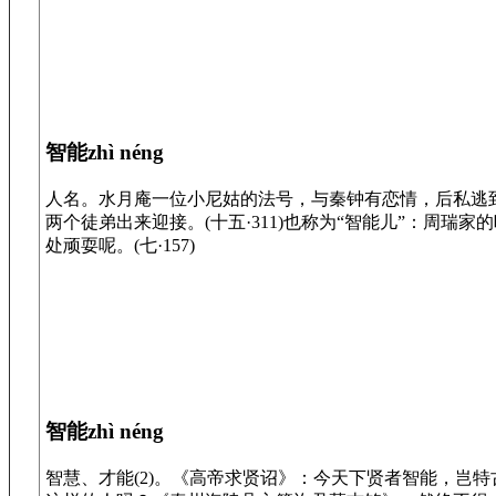
智能zhì néng
人名。水月庵一位小尼姑的法号，与秦钟有恋情，后私逃
两个徒弟出来迎接。(十五·311)也称为“智能儿”：周
处顽耍呢。(七·157)
智能zhì néng
智慧、才能(2)。《高帝求贤诏》：今天下贤者智能，岂