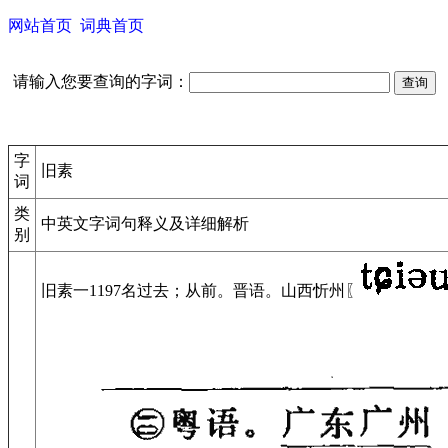
网站首页
词典首页
请输入您要查询的字词：
字
旧素
词
类
中英文字词句释义及详细解析
别
旧素
一
1197
名
过去；从前。
晋语。
山西忻州〖