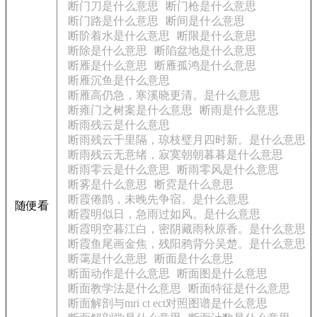
断门刀是什么意思
断门枪是什么意思
断门路是什么意思
断间是什么意思
断阶着水是什么意思
断限是什么意思
断除是什么意思
断陷盆地是什么意思
断雁是什么意思
断雁孤鸿是什么意思
断雁沉鱼是什么意思
断雁高仍急，寒溪晓更清。是什么意思
断雍门之树案是什么意思
断雨是什么意思
断雨残云是什么意思
断雨残云千里隔，琼枝璧月四时新。是什么意思
断雨残云无意绪，寂寞朝朝暮暮是什么意思
断雨零云是什么意思
断雨零风是什么意思
断雾是什么意思
断霓是什么意思
断霞倦鹊，未晚先争宿。是什么意思
随便看
断霞明似日，急雨过如风。是什么意思
断霞明空暮江白，密阴藏雨秋原香。是什么意思
断霞鱼尾画金焦，残阳鸦背分吴楚。是什么意思
断霭是什么意思
断面是什么意思
断面动作是什么意思
断面图是什么意思
断面教学法是什么意思
断面特征是什么意思
断面解剖与mri ct ect对照图谱是什么意思