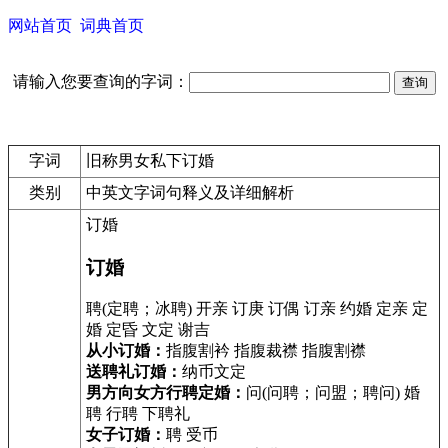
网站首页
词典首页
请输入您要查询的字词：
字词
旧称男女私下订婚
类别
中英文字词句释义及详细解析
订婚
订婚
聘(定聘；冰聘) 开亲 订庚 订偶 订亲 约婚 定亲 定
婚 定昏 文定 谢吉
从小订婚：
指腹割衿 指腹裁襟 指腹割襟
送聘礼订婚：
纳币文定
男方向女方行聘定婚：
问(问聘；问盟；聘问) 婚
聘 行聘 下聘礼
女子订婚：
聘 受币