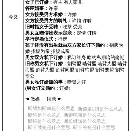
女子已订婚：
有主 有人家儿
答应婚事：
许亲
女方接受男方求婚：
许婚
释义
女方接受男方的聘礼：
许娉 许聘
旧时指女子受聘：
吃茶 受茶
男女互赠信物表示定亲：
定情 订情
举行定婚仪式：
行定
孩子还没有出生就由双方家长订下婚约：
指腹为
婚 指腹为亲 指腹成亲
男女双方私下订婚：
私订终身 暗约私期暗约偷期
旧称男女私下订婚：
割臂盟 啮臂盟 啮臂为盟 啮臂
而盟 割臂为盟 割臂同盟 割臂缔盟 割臂要盟 割臂
盟公
男女私订婚姻的事：
啮臂之好
(
男女订立婚约：
订婚)
☚ 做媒 结亲 ☛
断钱如断血是什么意思
断链条𱮏狲是什么意思
断锦是什么意思
断键电荷是什么意思
断镭是什么意思
断长继短是什么意思
断长续短是什么意思
断长补短是什么意思