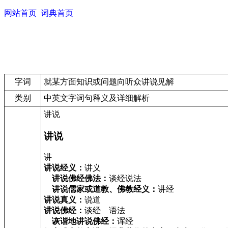
网站首页
词典首页
字词
就某方面知识或问题向听众讲说见解
类别
中英文字词句释义及详细解析
讲说
讲说
讲
讲说经义：
讲义
讲说佛经佛法：
谈经说法
讲说儒家或道教、佛教经义：
讲经
讲说真义：
说道
讲说佛经：
谈经 语法
诙谐地讲说佛经：
诨经