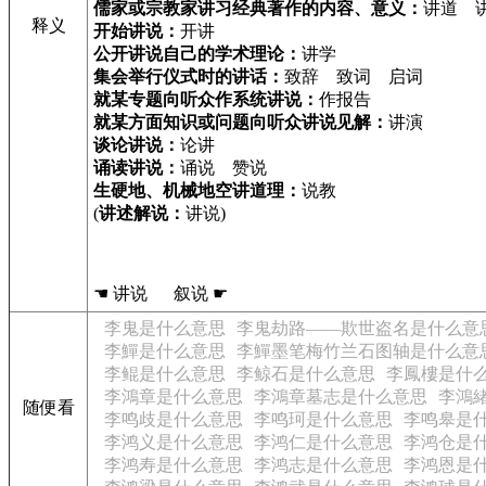
儒家或宗教家讲习经典著作的内容、意义：
讲道 
释义
开始讲说：
开讲
公开讲说自己的学术理论：
讲学
集会举行仪式时的讲话：
致辞 致词 启词
就某专题向听众作系统讲说：
作报告
就某方面知识或问题向听众讲说见解：
讲演
谈论讲说：
论讲
诵读讲说：
诵说 赞说
生硬地、机械地空讲道理：
说教
(
讲述解说：
讲说)
☚ 讲说 叙说 ☛
李鬼是什么意思
李鬼劫路——欺世盗名是什么意
李鱓是什么意思
李鱓墨笔梅竹兰石图轴是什么意
李鲲是什么意思
李鲸石是什么意思
李鳳樓是什
李鴻章是什么意思
李鴻章墓志是什么意思
李鴻
随便看
李鸣歧是什么意思
李鸣珂是什么意思
李鸣皋是
李鸿义是什么意思
李鸿仁是什么意思
李鸿仓是
李鸿寿是什么意思
李鸿志是什么意思
李鸿恩是