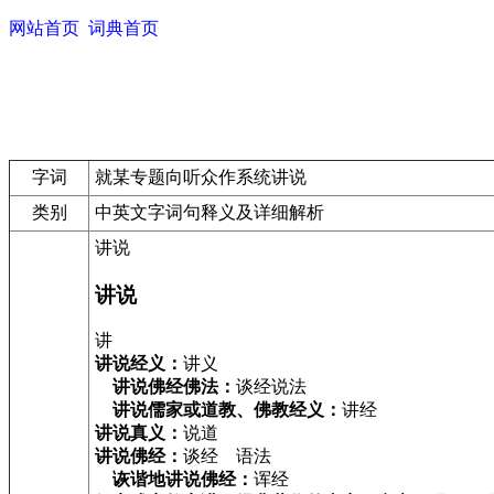
网站首页
词典首页
字词
就某专题向听众作系统讲说
类别
中英文字词句释义及详细解析
讲说
讲说
讲
讲说经义：
讲义
讲说佛经佛法：
谈经说法
讲说儒家或道教、佛教经义：
讲经
讲说真义：
说道
讲说佛经：
谈经 语法
诙谐地讲说佛经：
诨经