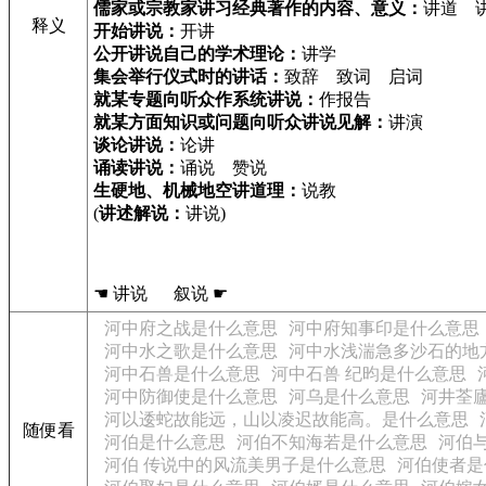
儒家或宗教家讲习经典著作的内容、意义：
讲道 
释义
开始讲说：
开讲
公开讲说自己的学术理论：
讲学
集会举行仪式时的讲话：
致辞 致词 启词
就某专题向听众作系统讲说：
作报告
就某方面知识或问题向听众讲说见解：
讲演
谈论讲说：
论讲
诵读讲说：
诵说 赞说
生硬地、机械地空讲道理：
说教
(
讲述解说：
讲说)
☚ 讲说 叙说 ☛
河中府之战是什么意思
河中府知事印是什么意思
河中水之歌是什么意思
河中水浅湍急多沙石的地
河中石兽是什么意思
河中石兽 纪昀是什么意思
河中防御使是什么意思
河乌是什么意思
河井荃
河以逶蛇故能远，山以凌迟故能高。是什么意思
随便看
河伯是什么意思
河伯不知海若是什么意思
河伯
河伯 传说中的风流美男子是什么意思
河伯使者是