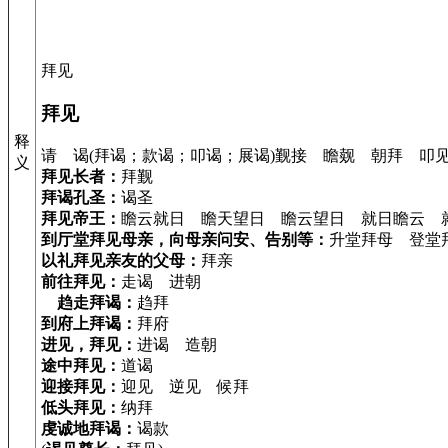
拜见
拜见
释
请 谒(拜谒；款谒；叩谒；展谒)觐接 瞻觌 朝拜 叩
义
拜见长者：
拜觐
拜谒孔圣：
谒圣
拜见帝王：
瞻云就日 瞻天望日 瞻云望日 就日瞻云 
到厅堂拜见母亲，向母亲问安、告别等：
升堂拜母 登堂
以礼拜见亲友的父母：
拜亲
前往拜见：
走谒 进朝
趋走拜谒：
趋拜
到府上拜谒：
拜府
进见，拜见：
进谒 造朝
途中拜见：
道谒
迎接拜见：
迎见 逆见 候拜
低头拜见：
纳拜
虔诚地拜谒：
谒款