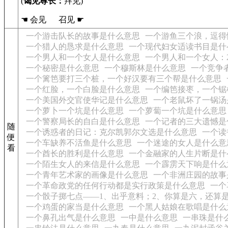
(
谒见尊长：
拜见)
☚ 会见 召见 ☛
一个游击队长的故事是什么意思
一个游鱼三个浪，逗得
一个猎人的恳求是什么意思
一个现代妇女适读书目是什
一个男人和一个女人是什么意思
一个男人和一个女人：
一个秘密是什么意思
一个穆斯林是什么意思
一个竞争
一个篱笆要打三个桩，一个好汉要有三个帮是什么意思
一个红脸，一个白脸是什么意思
一个编笆接枣，一个锯
一个美国外交官使华记是什么意思
一个老鼠坏了一锅汤
一个萝卜一个坑是什么意思
一个萝蔔一个坑是什么意思
一个警察局长的自白是什么意思
一个记者的三大遗憾是
随
一个诱惑者的日记：克尔凯郭尔文选是什么意思
一个读
便
一个车缺养不活鱼是什么意思
一个迷途的女人是什么意
看
一个酋长的胜利是什么意思
一个金融家的人生片断是什
一个陌生女人的来信是什么意思
一个霹雳天下响是什么
一个青年艺术家的画像是什么意思
一个非洲庄园的故事
一个革命政党的任何行动都是实行政策是什么意思
一个
一个骰子掷七点——1、出乎意料；2、你算是六，还算
一个鸡蛋的家当是什么意思
一个黑人姑娘在歌唱是什么
一个鼻孔出气是什么意思
一中是什么意思
一串珠是什