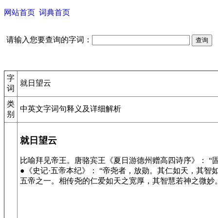
网站首页
词典首页
请输入您要查询的字词：
字
就日望云
词
类
中英文字词句释义及详细解析
别
就日望云
比喻拜见帝王。唐骆宾王《夏日游德州赠高四诗序》： “
●《史记·五帝本纪》： “帝尧者，放勋。其仁如天，其智
五帝之一。相传尧的仁爱如天之宽厚，其智慧若神之微妙