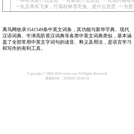
一串铃法是什么意思
一丸春是什么意思
一丸泥封函谷
一丸玉弹东飞来，打落桂林雪毛兔。是什么意思
一为赏
离鸟网收录3541549条中英文词条，其功能与新华字典、现代
汉语词典、牛津高阶英汉词典等各类中英文词典类似，基本涵
盖了全部常用中英文字词句的读音、释义及用法，是语言学习
和写作的有利工具。
Copyright © 2004-2024 vtrois.com All Rights Reserved
更新时间：2026/8/6 10:00:39