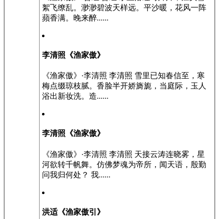
絮飞缭乱。渺渺碧波天样远。平沙暖，花风一阵
蘋香满。晚来醉......
李清照《渔家傲》
《渔家傲》·李清照 李清照 雪里已知春信至，寒
梅点缀琼枝腻。香脸半开娇旖旎，当庭际，玉人
浴出新妆洗。造......
李清照《渔家傲》
《渔家傲》·李清照 李清照 天接云涛连晓雾，星
河欲转千帆舞。仿佛梦魂为帝所，闻天语，殷勤
问我归何处？ 我......
洪适《渔家傲引》