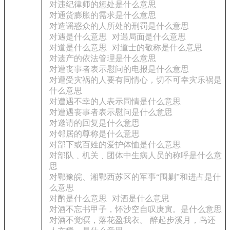
对违纪律师的惩处是什么意思
对通货膨胀的需求是什么意思
对造谣惑众的人所处的刑罚是什么意思
对遇是什么意思
对遇局面是什么意思
对道是什么意思
对道士的敬称是什么意思
对遗产的依法管理是什么意思
对遭丧事者表示慰问的电报是什么意思
对遭受灾祸的人要有同情心，切不可幸灾乐祸是
什么意思
对遭遇不幸的人表示同情是什么意思
对遭遇丧事者表示慰问是什么意思
对邀请的回复是什么意思
对邻居的尊称是什么意思
对部下或百姓的爱护体恤是什么意思
对部队﹑机关﹑团体中生病人员的称呼是什么意
思
对鄂豫皖、湘鄂西苏区的军事“围剿”和进占是什
么意思
对酌是什么意思
对酒是什么意思
对酒不忘书甲子，怀沙空自叹庚寅。是什么意思
对酒不觉暝，落花盈我衣。 醉起步溪月，鸟还