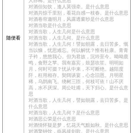
人亦稀。是什么意思
对酒但知饮，逢人莫强牵。是什么意思
对酒共惊千里别，看花自感一枝春。是什么意思
对酒卷帘邀明月，风露透窗纱是什么意思
对酒当歌是什么意思
对酒当歌，人生几何是什么意思
随便看
对酒当歌，人生几何。是什么意思
对酒当歌，人生几何！譬如朝露，去日苦多。慨
当以慷，忧思难忘。何以解忧？惟有杜康。青青
子衿，悠悠我心。但为君故，沉吟至今。呦呦鹿
鸣，食野之苹。我有嘉宾，鼓瑟吹笙。明明如
月，何时可掇？忧从中来，不可断绝。越陌度
阡，枉用相存。契阔谈宴，心念旧恩。月明星
稀，乌鹊南飞。绕树三匝，何枝可依！山不厌
高，水不厌深。周公吐甫，天下归心。是什么意
思
对酒当歌，人生几何，譬如朝露，去日苦多。是
什么意思
对酒当歌，人生几何？是什么意思
对酒思公荣是什么意思
对酒情怀疑是梦，忆花天气黯如秋。是什么意思
对酒擎钟饮，临风拔剑歌。是什么意思