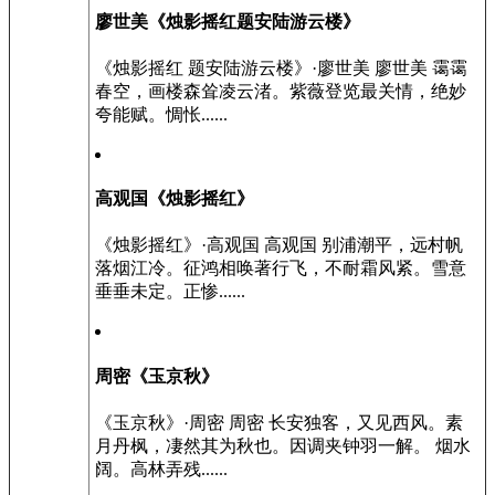
廖世美《烛影摇红题安陆游云楼》
《烛影摇红 题安陆游云楼》·廖世美 廖世美 霭霭
春空，画楼森耸凌云渚。紫薇登览最关情，绝妙
夸能赋。惆怅......
高观国《烛影摇红》
《烛影摇红》·高观国 高观国 别浦潮平，远村帆
落烟江冷。征鸿相唤著行飞，不耐霜风紧。雪意
垂垂未定。正惨......
周密《玉京秋》
《玉京秋》·周密 周密 长安独客，又见西风。素
月丹枫，凄然其为秋也。因调夹钟羽一解。 烟水
阔。高林弄残......