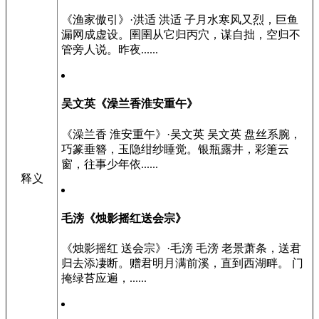
《渔家傲引》·洪适 洪适 子月水寒风又烈，巨鱼
漏网成虚设。圉圉从它归丙穴，谋自拙，空归不
管旁人说。昨夜......
吴文英《澡兰香淮安重午》
《澡兰香 淮安重午》·吴文英 吴文英 盘丝系腕，
巧篆垂簪，玉隐绀纱睡觉。银瓶露井，彩箑云
窗，往事少年依......
释义
毛滂《烛影摇红送会宗》
《烛影摇红 送会宗》·毛滂 毛滂 老景萧条，送君
归去添凄断。赠君明月满前溪，直到西湖畔。 门
掩绿苔应遍，......