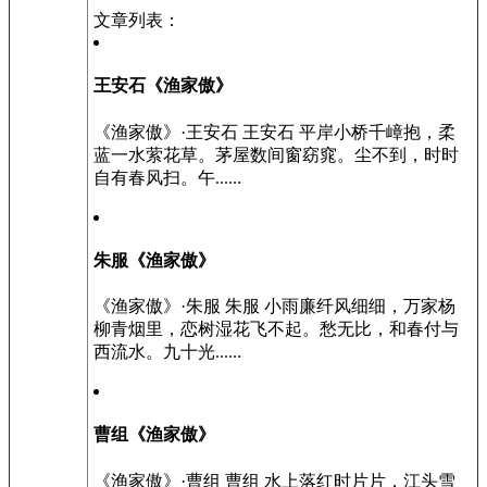
文章列表：
王安石《渔家傲》
《渔家傲》·王安石 王安石 平岸小桥千嶂抱，柔
蓝一水萦花草。茅屋数间窗窈窕。尘不到，时时
自有春风扫。午......
朱服《渔家傲》
《渔家傲》·朱服 朱服 小雨廉纤风细细，万家杨
柳青烟里，恋树湿花飞不起。愁无比，和春付与
西流水。九十光......
曹组《渔家傲》
《渔家傲》·曹组 曹组 水上落红时片片，江头雪