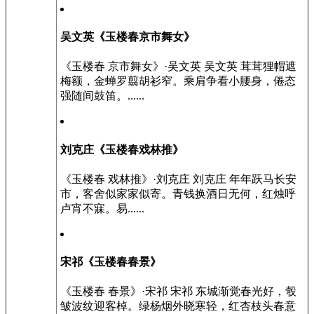
吴文英《玉楼春京市舞女》
《玉楼春 京市舞女》·吴文英 吴文英 茸茸狸帽遮
梅额，金蝉罗翦胡衫窄。乘肩争看小腰身，倦态
强随间鼓笛。......
刘克庄《玉楼春戏林推》
《玉楼春 戏林推》·刘克庄 刘克庄 年年跃马长安
市，客舍似家家似寄。青钱换酒日无何，红烛呼
卢宵不寐。易......
宋祁《玉楼春春景》
《玉楼春 春景》·宋祁 宋祁 东城渐觉春光好，彀
皱波纹迎客棹。绿杨烟外晓寒轻，红杏枝头春意