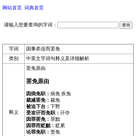
网站首页
词典首页
请输入您要查询的字词：
字词
因事牵连而罢免
类别
中英文字词句释义及详细解析
罢免原由
罢免原由
因病免职：
病免 疾免
裁减罢免：
裁免
被迫下台：
下野
释义
受攻讦而免职：
讦夺
因罪罢免：
罪黜
因罪而贬黜：
贬累
论罪免职：
责免