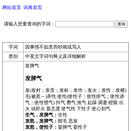
网站首页
词典首页
请输入您要查询的字词：
字词
因事情不如意而吵闹或骂人
类别
中英文字词句释义及详细解析
发脾气
发脾气
发(发村；发歪；发标；发作；发火；发性；发横)
毛(被惹～)弄性 使性(使性子；使性傍气；使性谤
气；使性惯气) 抖气 费气 煞气 起躁 调蹇 瞪眼 出
火 动肝火 耍态度 使气性 下性子 使心别气
生气，发脾气：
生性
发怒，发脾气：
髭毛 恶发
发怒，使性子：
耍脾气 耍性子