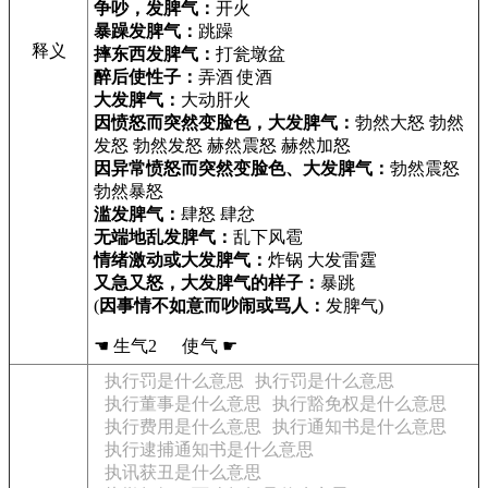
争吵，发脾气：
开火
暴躁发脾气：
跳躁
释义
摔东西发脾气：
打瓮墩盆
醉后使性子：
弄酒 使酒
大发脾气：
大动肝火
因愤怒而突然变脸色，大发脾气：
勃然大怒 勃然
发怒 勃然发怒 赫然震怒 赫然加怒
因异常愤怒而突然变脸色、大发脾气：
勃然震怒
勃然暴怒
滥发脾气：
肆怒 肆忿
无端地乱发脾气：
乱下风雹
情绪激动或大发脾气：
炸锅 大发雷霆
又急又怒，大发脾气的样子：
暴跳
(
因事情不如意而吵闹或骂人：
发脾气)
☚ 生气2 使气 ☛
执行罚是什么意思
执行罚是什么意思
执行董事是什么意思
执行豁免权是什么意思
执行费用是什么意思
执行通知书是什么意思
执行逮捕通知书是什么意思
执讯获丑是什么意思