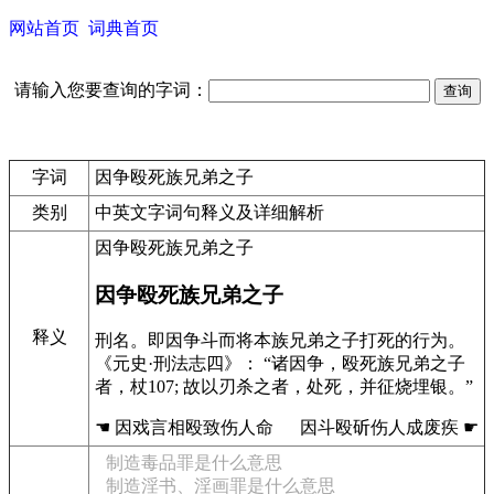
网站首页
词典首页
请输入您要查询的字词：
字词
因争殴死族兄弟之子
类别
中英文字词句释义及详细解析
因争殴死族兄弟之子
因争殴死族兄弟之子
释义
刑名。即因争斗而将本族兄弟之子打死的行为。
《元史·刑法志四》： “诸因争，殴死族兄弟之子
者，杖107; 故以刃杀之者，处死，并征烧埋银。”
☚ 因戏言相殴致伤人命 因斗殴斫伤人成废疾 ☛
制造毒品罪是什么意思
制造淫书、淫画罪是什么意思