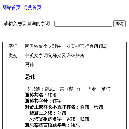
网站首页
词典首页
请输入您要查询的字词：
字词
因习俗或个人理由，对某些言行有所顾忌
类别
中英文字词句释义及详细解析
忌讳
忌讳
忌(忌禁；辟忌) 禁（禁忌） 恶諅 革讳
避称其名：
讳名
避称其字号：
讳字
对帝王或尊长不直呼其名：
避讳 密讳
避君王之讳：
公讳
忌讳父祖的名字：
家讳 私讳
避忌某些言语或举动：
讳忌