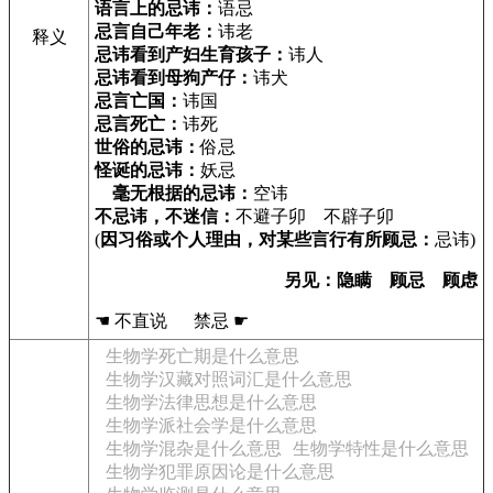
语言上的忌讳：
语忌
忌言自己年老：
讳老
释义
忌讳看到产妇生育孩子：
讳人
忌讳看到母狗产仔：
讳犬
忌言亡国：
讳国
忌言死亡：
讳死
世俗的忌讳：
俗忌
怪诞的忌讳：
妖忌
毫无根据的忌讳：
空讳
不忌讳，不迷信：
不避子卯 不辟子卯
(
因习俗或个人理由，对某些言行有所顾忌：
忌讳)
另见：隐瞒 顾忌 顾虑
☚ 不直说 禁忌 ☛
生物学死亡期是什么意思
生物学汉藏对照词汇是什么意思
生物学法律思想是什么意思
生物学派社会学是什么意思
生物学混杂是什么意思
生物学特性是什么意思
生物学犯罪原因论是什么意思