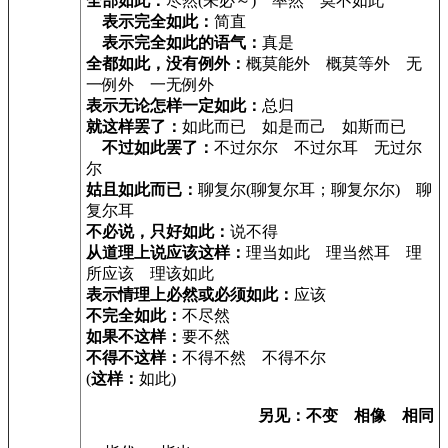
全部如此：
尽然(未必～) 率然 莫不如此
表示完全如此：
简直
表示完全如此的语气：
真是
全都如此，没有例外：
概莫能外 概莫等外 无
一例外 一无例外
表示无论怎样一定如此：
总归
就这样罢了：
如此而已 如是而己 如斯而已
不过如此罢了：
不过尔尔 不过尔耳 无过尔
尔
姑且如此而已：
聊复尔(聊复尔耳；聊复尔尔) 聊
复尔耳
不必说，只好如此：
说不得
从道理上说应该这样：
理当如此 理当然耳 理
所应该 理该如此
表示情理上必然或必须如此：
应该
不完全如此：
不尽然
如果不这样：
要不然
不得不这样：
不得不然 不得不尔
(
这样：
如此)
另见：不变 相像 相同