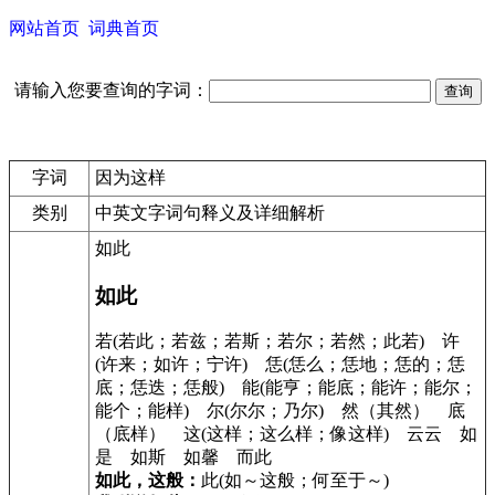
网站首页
词典首页
请输入您要查询的字词：
字词
因为这样
类别
中英文字词句释义及详细解析
如此
如此
若(若此；若兹；若斯；若尔；若然；此若) 许
(许来；如许；宁许) 恁(恁么；恁地；恁的；恁
底；恁迭；恁般) 能(能亨；能底；能许；能尔；
能个；能样) 尔(尔尔；乃尔) 然（其然） 底
（底样） 这(这样；这么样；像这样) 云云 如
是 如斯 如馨 而此
如此，这般：
此(如～这般；何至于～)