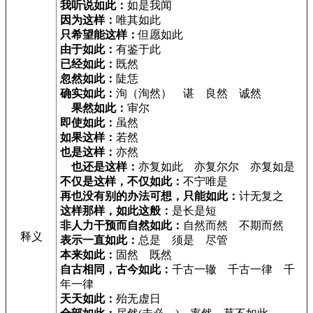
我听说如此：
如是我闻
因为这样：
唯其如此
只希望能这样：
但愿如此
由于如此：
有鉴于此
已经如此：
既然
忽然如此：
陡恁
确实如此：
洵（洵然） 谌 良然 诚然
果然如此：
审尔
即使如此：
虽然
如果这样：
若然
也是这样：
亦然
也还是这样：
亦复如此 亦复尔尔 亦复如是
不仅是这样，不仅如此：
不宁唯是
再也没有别的办法可想，只能如此：
计无复之
这样那样，如此这般：
是长是短
非人力干预而自然如此：
自然而然 不期而然
释义
表示一直如此：
总是 须是 尽管
本来如此：
固然 既然
自古相同，古今如此：
千古一辙 千古一律 千
年一律
天天如此：
殆无虚日