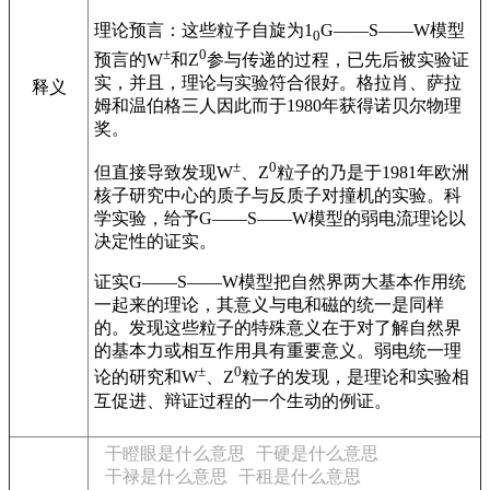
理论预言：这些粒子自旋为1
G——S——W模型
0
±
0
预言的W
和Z
参与传递的过程，已先后被实验证
实，并且，理论与实验符合很好。格拉肖、萨拉
释义
姆和温伯格三人因此而于1980年获得诺贝尔物理
奖。
±
0
但直接导致发现W
、Z
粒子的乃是于1981年欧洲
核子研究中心的质子与反质子对撞机的实验。科
学实验，给予G——S——W模型的弱电流理论以
决定性的证实。
证实G——S——W模型把自然界两大基本作用统
一起来的理论，其意义与电和磁的统一是同样
的。发现这些粒子的特殊意义在于对了解自然界
的基本力或相互作用具有重要意义。弱电统一理
±
0
论的研究和W
、Z
粒子的发现，是理论和实验相
互促进、辩证过程的一个生动的例证。
干瞪眼是什么意思
干硬是什么意思
干禄是什么意思
干租是什么意思