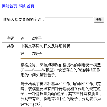
网站首页
词典首页
请输入您要查询的字词：
字词
W——Z粒子
类别
中英文字词句释义及详细解析
W——Z粒子
指格拉肖、萨拉姆和温伯格提出的弱电统一模型
(G——S——W模型)中设想存在的传递弱相互作
用的中间矢量玻色子。
属于构成宇宙四种基本相互作用的弱相互作用范
畴。该模型要求有四种传递弱相互作用的规范粒
子，一种是质量为0的粒子，其它三种具有质量，
分别带有正、负电荷和中性的粒子，分别表示为
+
－
0
W
W
和Z
。