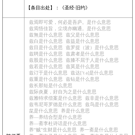
【条目出处】：《圣经·旧约》
兹焉即可爱，何必是吾庐。是什么意思
兹焉悟佳旨，尘境亦幽通。是什么意思
兹無是什么意思
兹父是什么意思
兹白是什么意思
兹益是什么意思
兹目是什么意思
兹罗提（波）是什么意思
兹聘是什么意思
兹肃者是什么意思
兹股是什么意思
兹膝不屈于人是什么意思
兹若是什么意思
兹莫是什么意思
兹订于是什么意思
兹达[‘t a]是什么意思
兹重是什么意思
兹钻是什么意思
兹长那短是什么意思
兹际炎夏，好自为之是什么意思
兹雅特求偿案是什么意思
兹非是什么意思
兹韦尼哥罗德是什么意思
兹鸟是什么意思
兺是什么意思
养是什么意思
养—养结合型是什么意思
养—斋李杜诗话是什么意思
养“贼”生财是什么意思
养一斋是什么意思