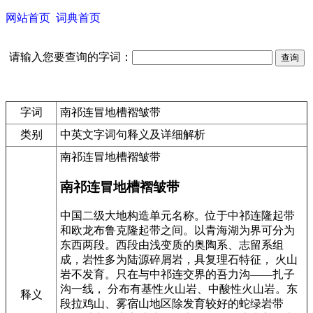
网站首页
词典首页
请输入您要查询的字词：
字词
南祁连冒地槽褶皱带
类别
中英文字词句释义及详细解析
南祁连冒地槽褶皱带
南祁连冒地槽褶皱带
中国二级大地构造单元名称。位于中祁连隆起带
和欧龙布鲁克隆起带之间。以青海湖为界可分为
东西两段。西段由浅变质的奥陶系、志留系组
成，岩性多为陆源碎屑岩，具复理石特征， 火山
岩不发育。只在与中祁连交界的吾力沟——扎子
沟一线， 分布有基性火山岩、中酸性火山岩。东
释义
段拉鸡山、雾宿山地区除发育较好的蛇绿岩带