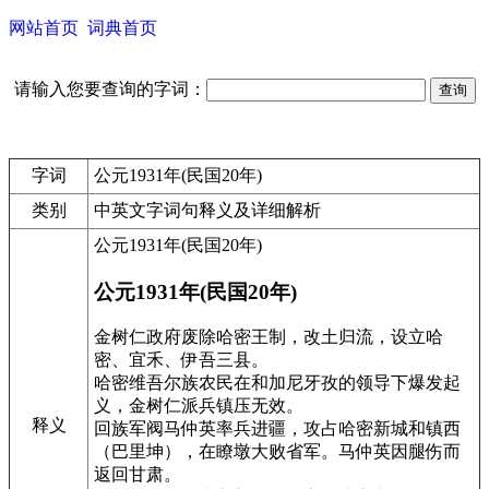
网站首页
词典首页
请输入您要查询的字词：
字词
公元1931年(民国20年)
类别
中英文字词句释义及详细解析
公元1931年(民国20年)
公元1931年(民国20年)
金树仁政府废除哈密王制，改土归流，设立哈
密、宜禾、伊吾三县。
哈密维吾尔族农民在和加尼牙孜的领导下爆发起
义，金树仁派兵镇压无效。
释义
回族军阀马仲英率兵进疆，攻占哈密新城和镇西
（巴里坤），在瞭墩大败省军。马仲英因腿伤而
返回甘肃。