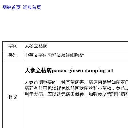
网站首页
词典首页
字词
人参立枯病
类别
中英文字词句释义及详细解析
人参立枯病panax-ginsen damping-off
人参苗期重要的一种真菌病害。病原菌是半知菌亚门的立枯丝
病部有时可见淡褐色蛛丝网状菌丝和小菌核，参苗
利于发病。应以选无病田栽参、加强栽培管理和药
释义