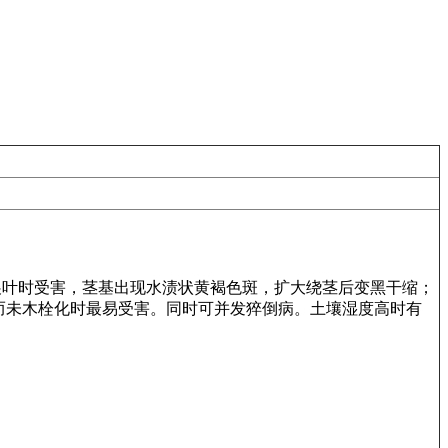
龄苗在出土展叶时受害，茎基出现水渍状黄褐色斑，扩大绕茎后变黑干缩；
而未木栓化时最易受害。同时可并发猝倒病。土壤湿度高时有