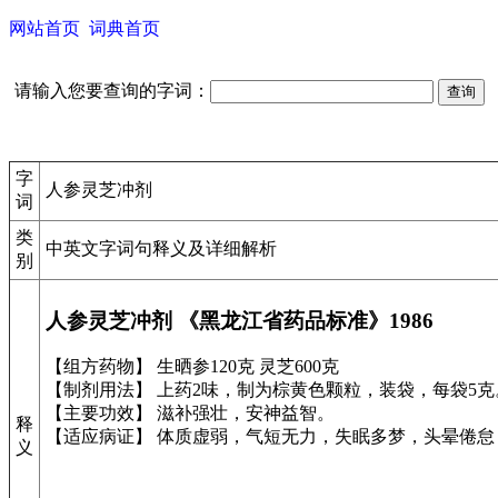
网站首页
词典首页
请输入您要查询的字词：
字
人参灵芝冲剂
词
类
中英文字词句释义及详细解析
别
人参灵芝冲剂 《黑龙江省药品标准》1986
【组方药物】 生晒参120克 灵芝600克
【制剂用法】 上药2味，制为棕黄色颗粒，装袋，每袋5克
【主要功效】 滋补强壮，安神益智。
释
【适应病证】 体质虚弱，气短无力，失眠多梦，头晕倦
义