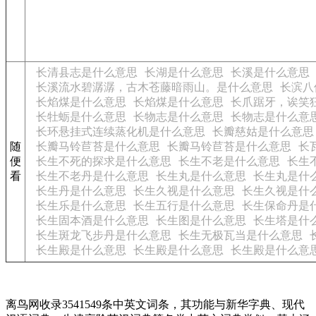
长清县志是什么意思
长湖是什么意思
长溪是什么意思
长溪流水碧潺潺，古木苍藤暗雨山。是什么意思
长滨八
长焰煤是什么意思
长焰煤是什么意思
长爪踞牙，诶笑
长牡蛎是什么意思
长物志是什么意思
长物志是什么意
长环悬挂式连续蒸化机是什么意思
长瓣慈姑是什么意思
随
长瓣马铃苣苔是什么意思
长瓣马铃苣苔是什么意思
长
便
长生不死的探求是什么意思
长生不老是什么意思
长生
看
长生不老丹是什么意思
长生丸是什么意思
长生丸是什
长生丹是什么意思
长生久视是什么意思
长生久视是什
长生乐是什么意思
长生五行是什么意思
长生保命丹是
长生固本酒是什么意思
长生图是什么意思
长生塔是什
长生斑龙飞步丹是什么意思
长生无极瓦当是什么意思
长生殿是什么意思
长生殿是什么意思
长生殿是什么意
离鸟网收录3541549条中英文词条，其功能与新华字典、现代