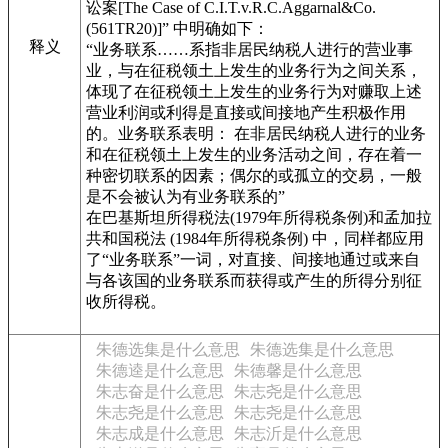
讼案[The Case of C.I.T.v.R.C.Aggarnal&Co.
(561TR20)]” 中明确如下：
释义
“业务联系……系指非居民纳税人进行的营业事
业，与在征税领土上发生的业务行为之间关系，
体现了在征税领土上发生的业务行为对赚取上述
营业利润或利得是直接或间接地产生积极作用
的。业务联系表明： 在非居民纳税人进行的业务
和在征税领土上发生的业务活动之间，存在着一
种密切联系的因素；偶尔的或孤立的交易，一般
是不会被认为有业务联系的”
在巴基斯坦所得税法(1979年所得税条例)和孟加拉
共和国税法 (1984年所得税条例) 中，同样都应用
了“业务联系”一词，对直接、间接地通过或来自
与各该国的业务联系而获得或产生的所得分别征
收所得税。
朱德选集是什么意思
朱德选集是什么意思
朱德逵是什么意思
朱德馨是什么意思
朱志奋是什么意思
朱志尧是什么意思
朱志尧是什么意思
朱志尧是什么意思
朱志成是什么意思
朱志沂是什么意思