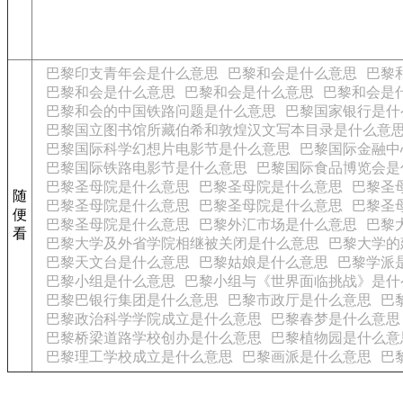
巴黎印支青年会是什么意思
巴黎和会是什么意思
巴黎
巴黎和会是什么意思
巴黎和会是什么意思
巴黎和会是
巴黎和会的中国铁路问题是什么意思
巴黎国家银行是什
巴黎国立图书馆所藏伯希和敦煌汉文写本目录是什么意
巴黎国际科学幻想片电影节是什么意思
巴黎国际金融中
巴黎国际铁路电影节是什么意思
巴黎国际食品博览会是
巴黎圣母院是什么意思
巴黎圣母院是什么意思
巴黎圣
随
巴黎圣母院是什么意思
巴黎圣母院是什么意思
巴黎圣
便
巴黎圣母院是什么意思
巴黎外汇市场是什么意思
巴黎
看
巴黎大学及外省学院相继被关闭是什么意思
巴黎大学的
巴黎天文台是什么意思
巴黎姑娘是什么意思
巴黎学派
巴黎小组是什么意思
巴黎小组与《世界面临挑战》是什
巴黎巴银行集团是什么意思
巴黎市政厅是什么意思
巴
巴黎政治科学学院成立是什么意思
巴黎春梦是什么意思
巴黎桥梁道路学校创办是什么意思
巴黎植物园是什么意
巴黎理工学校成立是什么意思
巴黎画派是什么意思
巴