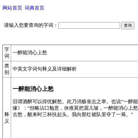
网站首页
词典首页
请输入您要查询的字词：
字
一醉能消心上愁
词
类
中英文字词句释义及详细解析
别
一醉能消心上愁
旧谓酒醉可以排忧解愁。此乃消极丧志之举。也说“一醉能
缘》：“但略沾口勉意，休推莫把眉儿皱，一醉能消心上愁
释
古愁，醒来时三杯扶起头。我向那红裙队里夺了一筹。”
义