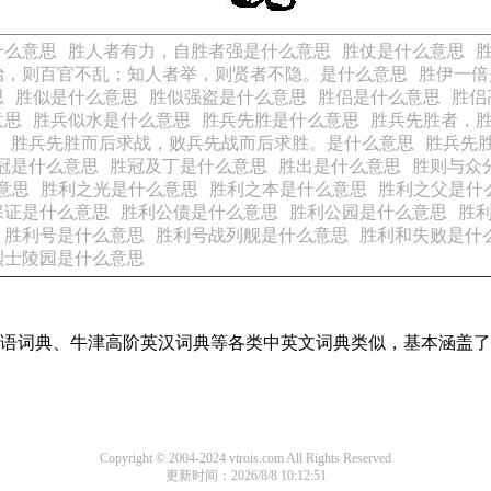
什么意思
胜人者有力，自胜者强是什么意思
胜仗是什么意思
治，则百官不乱；知人者举，则贤者不隐。是什么意思
胜伊一倍
思
胜似是什么意思
胜似强盗是什么意思
胜侣是什么意思
胜侣
意思
胜兵似水是什么意思
胜兵先胜是什么意思
胜兵先胜者，
胜兵先胜而后求战，败兵先战而后求胜。是什么意思
胜兵先
冠是什么意思
胜冠及丁是什么意思
胜出是什么意思
胜则与众
意思
胜利之光是什么意思
胜利之本是什么意思
胜利之父是什
保证是什么意思
胜利公债是什么意思
胜利公园是什么意思
胜
胜利号是什么意思
胜利号战列舰是什么意思
胜利和失败是什
烈士陵园是什么意思
现代汉语词典、牛津高阶英汉词典等各类中英文词典类似，基本涵
Copyright © 2004-2024 vtrois.com All Rights Reserved
更新时间：2026/8/8 10:12:51