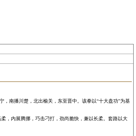
流宁，南播川楚，北出榆关，东至晋中。该拳以“十大盘功”为基
)筋柔，内展腾挪，巧击刁打，劲尚脆快，兼以长柔。套路以大