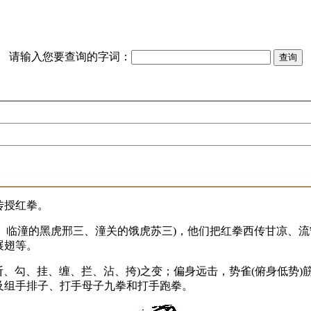
请输入您要查询的字词：
传授红拳。
三、临潼的黑虎邢三、潼关的饿虎苏三)，他们把红拳西传甘凉、
展翅等。
、斩、勾、挂、缠、拦、沾、挎)之变；偏身远击，势雀(俯身低势
及组手排子、打手母子九拳和打手跑拳。