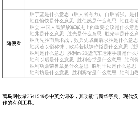
胜于蓝是什么意思
(胜人者有力)。自胜者强。是
胜任愉快是什么意思
胜任感是什么意思
胜任者
胜会:中国人民解放军军史上的重要会议是什么意
胜兆是什么意思
胜光是什么意思
胜光寺是什么
胜兵先胜而后求战，败兵先战而后求胜是什么意思
随便看
胜兵若以镒称铢，败兵若以铢称镒是什么意思
胜
胜利是什么意思
胜利m-20型汽车运用手册是什么
胜利以后是什么意思
胜利会堂是什么意思
胜利
胜利功勋荣誉章是什么意思
胜利千秋是什么意思
胜利坊是什么意思
胜利宾馆是什么意思
胜利山
离鸟网收录3541549条中英文词条，其功能与新华字典、
作的有利工具。