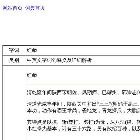
网站首页
词典首页
字词
红拳
类别
中英文字词句释义及详细解析
红拳
清乾隆年间陕西宋朝佐、凤翔师、已耀州、郭崇志
清道光咸丰年间，陕西关中并出“三三”(即鹞子高
本功，动作有霸王举鼎，雀地龙，青龙探爪，大鹏
其特点是以撑、斩(架打、劈打)为母，尽八法(撑
小红拳为基本，计有三十六路，另有散招百种，以