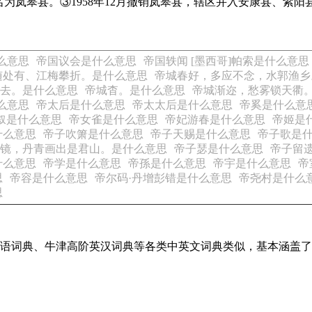
年更名为岚皋县。③1958年12月撤销岚皋县，辖区并入安康县、紫阳
么意思
帝国议会是什么意思
帝国轶闻 [墨西哥]帕索是什么意思
随处有、江梅攀折。是什么意思
帝城春好，多应不念，水郭渔乡
去。是什么意思
帝城杳。是什么意思
帝城渐迩，愁雾锁天衢
么意思
帝太后是什么意思
帝太太后是什么意思
帝奚是什么意
叙是什么意思
帝女雀是什么意思
帝妃游春是什么意思
帝姬是
什么意思
帝子吹箫是什么意思
帝子天赐是什么意思
帝子歌是
镜，丹青画出是君山。是什么意思
帝子瑟是什么意思
帝子留
什么意思
帝学是什么意思
帝孫是什么意思
帝宇是什么意思
帝
思
帝容是什么意思
帝尔码·丹增彭错是什么意思
帝尧村是什么
思
现代汉语词典、牛津高阶英汉词典等各类中英文词典类似，基本涵