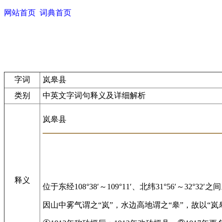
网站首页
词典首页
字词
岚皋县
类别
中英文字词句释义及详细解析
岚皋县
释义
位于东经108°38′～109°11′、北纬31°56′～32°32′之
因山中雾气谓之“岚”，水边高地谓之“皋”，故以“岚