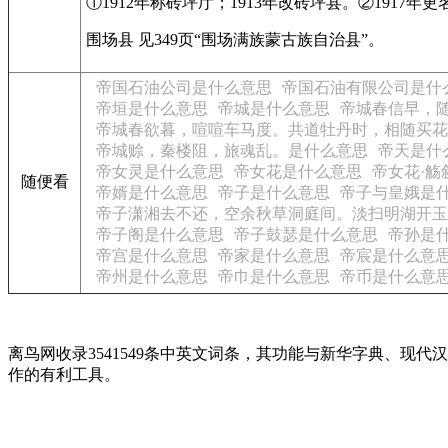
①1912年称砖坪厅；1913年改砖坪县。②1917
围场县 见349页“围场满族蒙古族自治县”。
帝国石油公司是什么意思
帝国石油有限公司是什
帝垣是什么意思
帝城是什么意思
帝城春信早，
帝城春欲暮，喧喧车马度。共道牡丹时，相随买花
帝城赊，秦楼阻，旅魂乱。是什么意思
帝天是什
帝女灵是什么意思
帝女花是什么意思
帝女花·觞
随便看
帝婿是什么意思
帝子是什么意思
帝子与皇娥是
帝子潇湘去不还，空余秋草洞庭间。淡扫明湖开玉
帝子阁是什么意思
帝子鼓瑟是什么意思
帝孙是
帝宫是什么意思
帝家是什么意思
帝宸是什么意
帝州是什么意思
帝巾是什么意思
帝币是什么意
离鸟网收录3541549条中英文词条，其功能与新华字典、
作的有利工具。