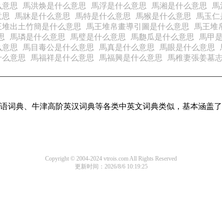
么意思
馬洪焕是什么意思
馬浮是什么意思
馬湘是什么意思
馬
意思
馬牀是什么意思
馬特是什么意思
馬猴是什么意思
馬玉仁
王堆出土竹簡是什么意思
馬王堆帛畫導引圖是什么意思
馬王堆
思
馬璘是什么意思
馬璧是什么意思
馬瓟瓜是什么意思
馬甲
么意思
馬目毒公是什么意思
馬真是什么意思
馬眼是什么意思
什么意思
馬福祥是什么意思
馬福興是什么意思
馬稚妻張姜墓
现代汉语词典、牛津高阶英汉词典等各类中英文词典类似，基本涵
Copyright © 2004-2024 vtrois.com All Rights Reserved
更新时间：2026/8/6 10:19:25