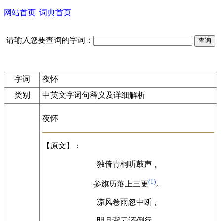
网站首页
词典首页
请输入您要查询的字词：
字词
夜怀
类别
中英文字词句释义及详细解析
夜怀
【原文】：
独倚青桐听鼓声，
(1)
参旗历落上三更
。
凉风卷雨忽中断，
明月背云还倒行。