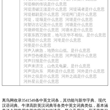
河堤柳的传说是什么意思
河堤溃破泛滥是什么意思
河堤谒者是什么意思
河堤都尉是什么意思
河堤闸门是什么意思
河堤，堤堰是什么意思
河堪是什么意思
河塑访古记是什么意思
河塘是什么意思
河塘师馆是什么意思
河塘水是什么意思
河塞东西万馀里，地与京华不相似。是什么意思
河墈是什么意思
河墘是什么意思
河壆是什么意思
河声入峡急，地势出山低。是什么意思
河声岱色楼是什么意思
河声报是什么意思
河声日报是什么意思
河声来济汶，山色见龟蒙。是什么意思
河声流向东 周朴是什么意思
河外是什么意思
河外之役是什么意思
河外之战是什么意思
河外星云是什么意思
离鸟网收录3541549条中英文词条，其功能与新华字典、现代
汉语词典、牛津高阶英汉词典等各类中英文词典类似，基本涵